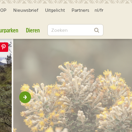
HOP
Nieuwsbrief
Uitgelicht
Partners
nl
/
fr
Zoeken
urparken
Dieren
Zoeken
Volgende