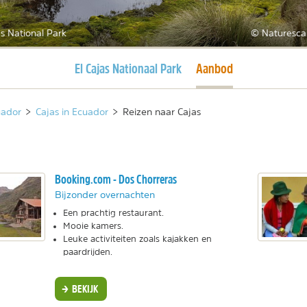
s National Park
© Naturesca
Huidige pagina
Huidige pagina
El Cajas Nationaal Park
Aanbod
uador
>
Cajas in Ecuador
>
Reizen naar Cajas
Booking.com - Dos Chorreras
Bijzonder overnachten
Een prachtig restaurant.
Mooie kamers.
Leuke activiteiten zoals kajakken en
paardrijden.
BEKIJK