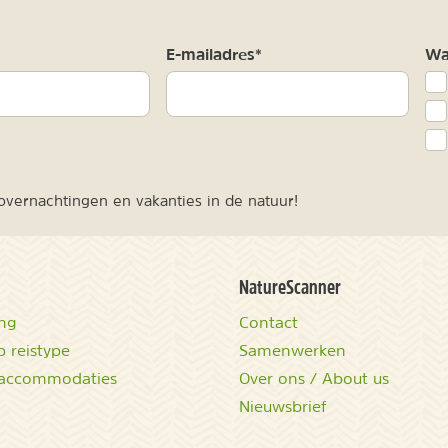
m
E-mailadres*
Waa
vernachtingen en vakanties in de natuur!
NatureScanner
ing
Contact
 reistype
Samenwerken
accommodaties
Over ons / About us
Nieuwsbrief