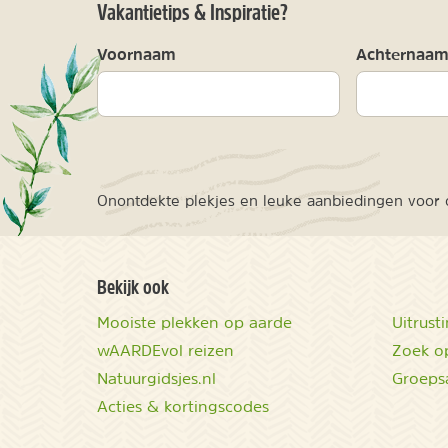
Vakantietips & Inspiratie?
Voornaam
Achternaa
Onontdekte plekjes en leuke aanbiedingen voor o
Bekijk ook
Mooiste plekken op aarde
Uitrust
wAARDEvol reizen
Zoek op
Natuurgidsjes.nl
Groeps
Acties & kortingscodes