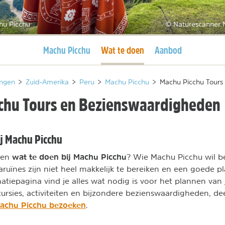
hu Picchu
© Naturescanner M
Huidige pagina
Huidige pagina
Machu Picchu
Wat te doen
Aanbod
ngen
>
Zuid-Amerika
>
Peru
>
Machu Picchu
>
Machu Picchu Tours
chu Tours en Bezienswaardigheden
ij Machu Picchu
wat te doen bij Machu Picchu
n en
? Wie Machu Picchu wil b
caruïnes zijn niet heel makkelijk te bereiken en een goede 
tiepagina vind je alles wat nodig is voor het plannen van je
cursies, activiteiten en bijzondere bezienswaardigheden, de
achu Picchu bezoeken
.