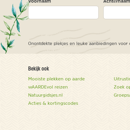
Voornaam
Achternaa
Onontdekte plekjes en leuke aanbiedingen voor o
Bekijk ook
Mooiste plekken op aarde
Uitrust
wAARDEvol reizen
Zoek op
Natuurgidsjes.nl
Groeps
Acties & kortingscodes