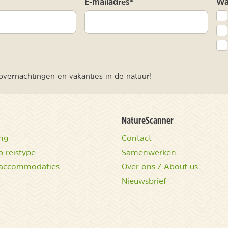
m
E-mailadres*
Waa
vernachtingen en vakanties in de natuur!
NatureScanner
ing
Contact
 reistype
Samenwerken
accommodaties
Over ons / About us
Nieuwsbrief