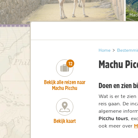
Mac
Home
>
Bestemmi
Machu Pic
number_of_trips:
12
Bekijk alle reizen naar
Doen en zien b
Machu Picchu
Wat is er te zie
reis gaan. De in
algemene informa
Picchu tours
, ex
Bekijk kaart
M
ook meer over