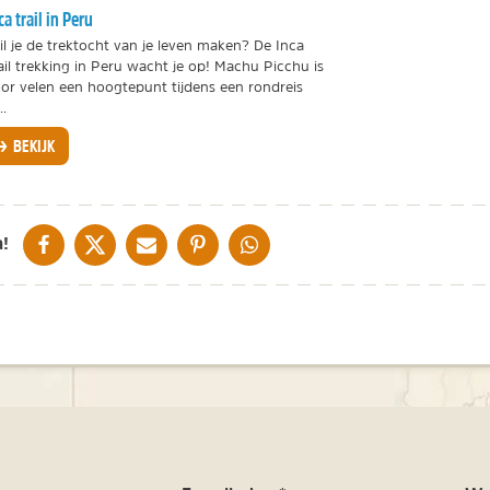
ca trail in Peru
l je de trektocht van je leven maken? De Inca
ail trekking in Peru wacht je op! Machu Picchu is
or velen een hoogtepunt tijdens een rondreis
..
BEKIJK
DELEN OP FACEBOOK
DELEN OP X
DELEN VIA DE MAIL
DELEN OP PINTEREST
DELEN OP WHATSAPP
!