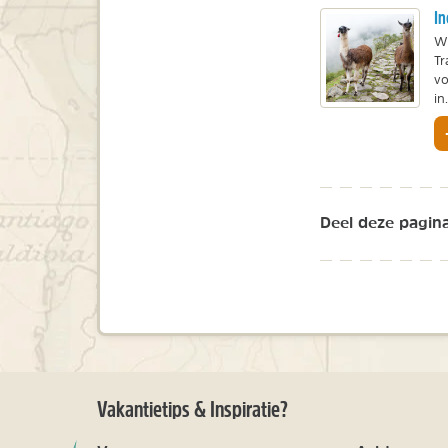
In
Wi
Tr
vo
in.
Deel deze pagina
Vakantietips & Inspiratie?