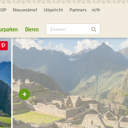
HOP
Nieuwsbrief
Uitgelicht
Partners
nl
/
fr
Zoeken
urparken
Dieren
Zoeken
Volgende