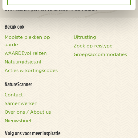
Onontdekte plekjes en leuke aanbiedingen voor
overnachtingen en vakanties in de natuur!
Bekijk ook
Mooiste plekken op
Uitrusting
aarde
Zoek op reistype
wAARDEvol reizen
Groepsaccommodaties
Natuurgidsjes.nl
Acties & kortingscodes
NatureScanner
Contact
Samenwerken
Over ons / About us
Nieuwsbrief
Volg ons voor meer inspiratie