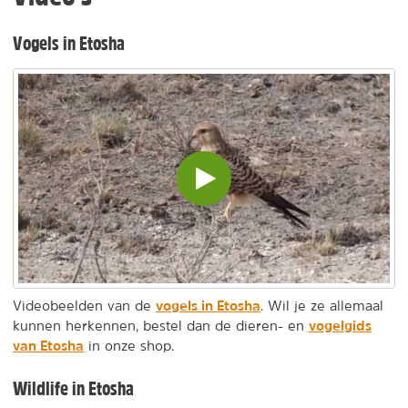
Vogels in Etosha
Video
inladen
en
afspelen
vogels in Etosha
Videobeelden van de
. Wil je ze allemaal
vogelgids
kunnen herkennen, bestel dan de dieren- en
van Etosha
in onze shop.
Wildlife in Etosha