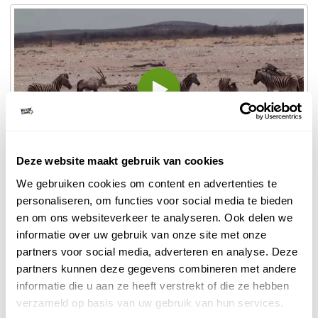
Video
inladen
en
afspelen
Deze website maakt gebruik van cookies
We gebruiken cookies om content en advertenties te
Bekijk de vele dieren in dit filmpje van Etosha National
personaliseren, om functies voor social media te bieden
Park: olifanten, neushoorns, giraffen, leeuwen, cheeta's,
en om ons websiteverkeer te analyseren. Ook delen we
zebra's, wildebeesten, hartebeesten, struisvogels en zoveel
informatie over uw gebruik van onze site met onze
meer dieren.
partners voor social media, adverteren en analyse. Deze
partners kunnen deze gegevens combineren met andere
DELEN OP FACEBOOK
DELEN OP X
DELEN VIA DE MAIL
DELEN OP PINTEREST
DELEN OP WH
Deel deze pagina!
informatie die u aan ze heeft verstrekt of die ze hebben
verzameld op basis van uw gebruik van hun services.