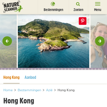
Ga
naar
Bestemmingen
Zoeken
Menu
content
Bestemmingen
Eilanden van Hong Kong
Overnachten
Activiteiten
rige
Vol
Natuurparken
Dieren
DEALS
SHOP
Huidige pagina
Hong Kong
Aanbod
Nieuwsbrief
Uitgelicht
Partners
/
nl
fr
Home
>
Bestemmingen
>
Azië
>
Hong Kong
Hong Kong