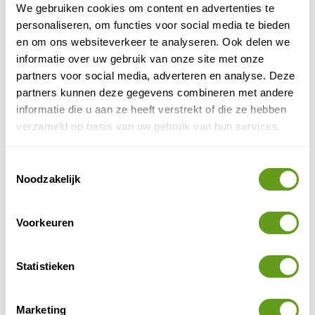
© Riksja Travel
We gebruiken cookies om content en advertenties te
Grote Boeddha Lantau Island
personaliseren, om functies voor social media te bieden
en om ons websiteverkeer te analyseren. Ook delen we
informatie over uw gebruik van onze site met onze
Zin in wat natuur? Op Lantau Eiland kan je uitstekend
partners voor social media, adverteren en analyse. Deze
wandelen. Maak de eenvoudige hike naar de
partners kunnen deze gegevens combineren met andere
Silvermine Waterfall
Country Parks
of bezoek de
die
informatie die u aan ze heeft verstrekt of die ze hebben
op het eiland liggen zoals Lantau South Country Park
verzameld op basis van uw gebruik van hun services.
en Lantau North Country Park. De echte hiker heeft
Lantau Trail
wellicht interesse in de
, die je
in 12
Toestemmingsselectie
etappes door de mooiste natuur van het eiland brengt,
Noodzakelijk
onder andere naar Sunset Peak.
Ook voor mensen met kinderen is Lantau Island leuk.
Voorkeuren
Disneyland
Bezoek hier
met de zeven themawerelden!
4. Shing Mun Reservoir
Statistieken
Op korte afstand ten noorden van de stad ligt een
groene oase, het Shing Mun Reservoir. Een prachtige
Marketing