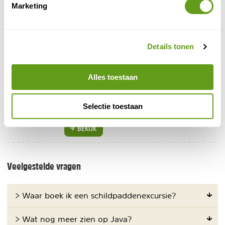
Marketing
aanrader!
Boek een slaapplek
Details tonen
Booking.com - Hotels in Banyuwangi
Bijzonder overnachten
Alles toestaan
Goede uitvalsbasis voor een excursie naar de
schildpadden bij Sukamade. Overnacht in een van
de comfortabele hotels alvorens het avontuur
Selectie toestaan
begint.
BEKIJK
Veelgestelde vragen
> Waar boek ik een schildpaddenexcursie?
> Wat nog meer zien op Java?