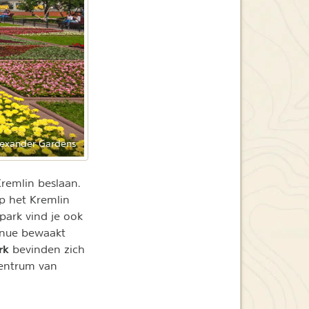
lexander Gardens
Kremlin beslaan.
p het Kremlin
 park vind je ook
inue bewaakt
rk
bevinden zich
centrum van