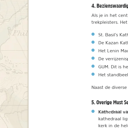
4. Bezienswaardi
Als je in het ce
trekpleisters. H
St. Basil’s Ka
De Kazan Kat
Het Lenin Ma
De verrijzeni
GUM. Dit is 
Het standbee
Naast de divers
5. Overige Must 
Kathedraal va
kathedraal li
kerk in de he