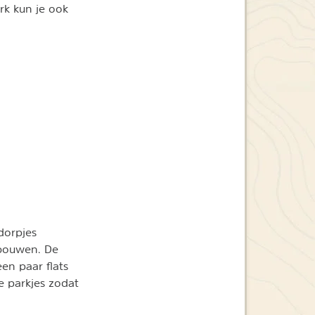
ark kun je ook
dorpjes
bouwen. De
een paar flats
e parkjes zodat