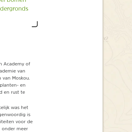
ndergronds
an Academy of
cademie van
n van Moskou.
 planten- en
d en rust te
elijk was het
genwoordig is
iteiten voor de
an onder meer