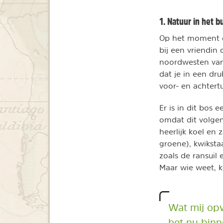
1. Natuur in het 
Op het moment da
bij een vriendin
noordwesten van 
dat je in een dru
voor- en achtert
Er is in dit bos
omdat dit volgen
heerlijk koel en 
groene), kwiksta
zoals de ransuil
Maar wie weet, 
Wat mij opvi
het nu binn