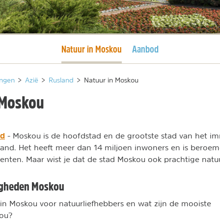
Huidige pagina
Natuur in Moskou
Aanbod
ngen
>
Azië
>
Rusland
>
Natuur in Moskou
 Moskou
nd
- Moskou is de hoofdstad en de grootste stad van het i
land. Het heeft meer dan 14 miljoen inwoners en is beroem
nten. Maar wist je dat de stad Moskou ook prachtige natu
igheden Moskou
n in Moskou voor natuurliefhebbers en wat zijn de mooiste
kou?