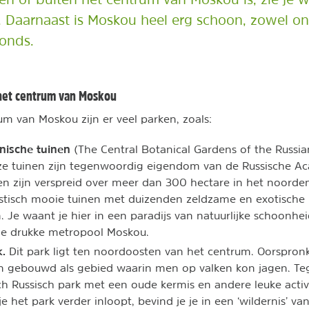
 Daarnaast is Moskou heel erg schoon, zowel o
onds.
 het centrum van Moskou
um van Moskou zijn er veel parken, zoals:
nische tuinen
(The Central Botanical Gardens of the Russi
eze tuinen zijn tegenwoordig eigendom van de Russische A
n zijn verspreid over meer dan 300 hectare in het noorde
astisch mooie tuinen met duizenden zeldzame en exotische
 Je waant je hier in een paradijs van natuurlijke schoonhei
e drukke metropool Moskou.
k.
Dit park ligt ten noordoosten van het centrum. Oorspronk
en gebouwd als gebied waarin men op valken kon jagen. Te
ch Russisch park met een oude kermis en andere leuke activ
je het park verder inloopt, bevind je je in een ‘wildernis’ v