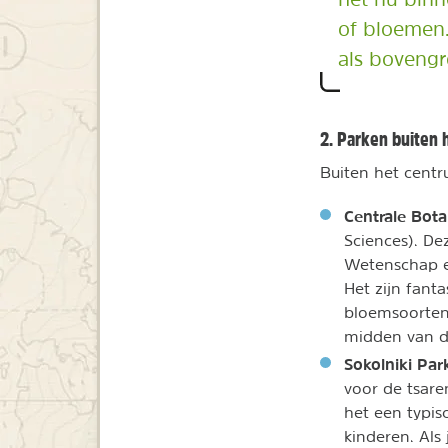
of bloemen.
als bovengr
2. Parken buiten
Buiten het centr
Centrale Bota
Sciences). D
Wetenschap e
Het zijn fant
bloemsoorten.
midden van d
Sokolniki Par
voor de tsar
het een typis
kinderen. Als 