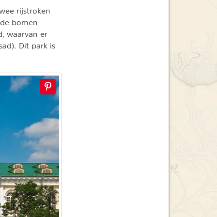
ee rijstroken
: de bomen
d, waarvan er
ad). Dit park is