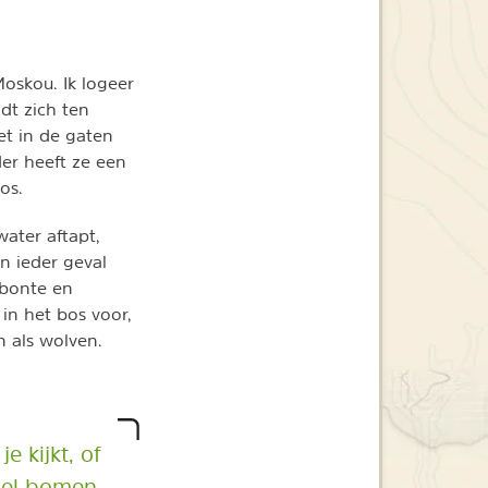
Moskou. Ik logeer
dt zich ten
t in de gaten
der heeft ze een
os.
ater aftapt,
n ieder geval
(bonte en
in het bos voor,
n als wolven.
e kijkt, of
 wel bomen