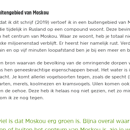
buitengebied van Moskou
t ik dit schrijf (2019) vertoef ik in een buitengebied van 
 die tijdelijk in Rusland op een compound woont. Deze bevin
het centrum van Moskou. Waar ze woont, heb je totaal nie
kke miljoenenstad verblijft. Er heerst hier namelijk rust. Ver
uin en op vijf minuten loopafstand ben je bij een meer en b
 een bron waarvan de bevolking van de omringende dorpen w
s hen geneeskrachtige eigenschappen bevat. Het water is i
zacht. Je komt allerlei vogelsoorten tegen, zoals de specht 
arten, merels, koolmezen en kramsvogels. Uilen komen ook 
 en de oehoe. Deze heb ik helaas nog niet gezien, net zo mi
kom ik ze nog tegen.
el is dat Moskou erg groen is. Bijna overal waar j
en of buiten het centrum van Moskou is, zie je