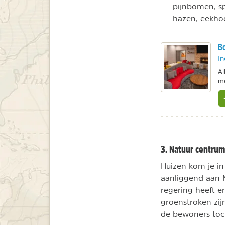
pijnbomen, sp
hazen, eekhoo
Bo
In
Al
me
3. Natuur centru
Huizen kom je in
aanliggend aan 
regering heeft er
groenstroken zij
de bewoners toc