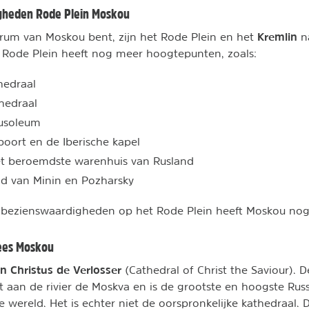
gheden Rode Plein Moskou
Kremlin
ntrum van Moskou bent, zijn het Rode Plein en het
n
et Rode Plein heeft nog meer hoogtepunten, zoals:
thedraal
hedraal
usoleum
spoort en de Iberische kapel
het beroemdste warenhuis van Rusland
ld van Minin en Pozharsky
e bezienswaardigheden op het Rode Plein heeft Moskou nog
Sees Moskou
n Christus de Verlosser
(Cathedral of Christ the Saviour). 
gt aan de rivier de Moskva en is de grootste en hoogste Ru
le wereld. Het is echter niet de oorspronkelijke kathedraal.