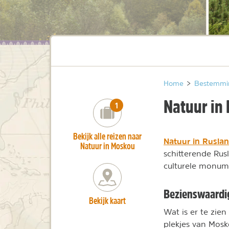
Home
>
Bestemmi
Natuur in
number_of_trips:
1
Bekijk alle reizen naar
Natuur in Rusla
Natuur in Moskou
schitterende Rus
culturele monume
Bezienswaard
Bekijk kaart
Wat is er te zie
plekjes van Mos