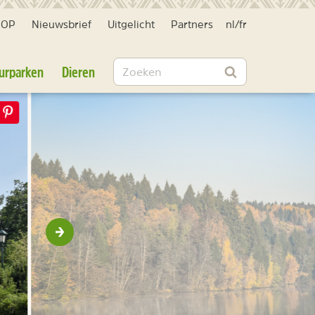
HOP
Nieuwsbrief
Uitgelicht
Partners
nl
/
fr
Zoeken
urparken
Dieren
Zoeken
Volgende