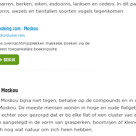
arren, berken, eiken, esdoorns, lariksen en ceders. In dit p
rns, wezels en tientallen soorten vogels tegenkomen.
oking.com - Moskou
dividuele reis
le overnachtingsplekken makkelijk boeken via de
est toegankelijke boekingssite.
BEKIJK
m Moskou
 Moskou bijna niet tegen, behalve op de compounds en in 
Moskou. De meeste mensen wonen in hoge en oude flatge
 echter voor gezorgd dat er bij elke flat of een cluster van 
n aangelegd in de vorm van grasperken, boomrijen of klein
h nog wat natuur om zich heen hebben.