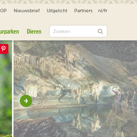
HOP
Nieuwsbrief
Uitgelicht
Partners
nl
/
fr
Zoeken
urparken
Dieren
Zoeken
Volgende