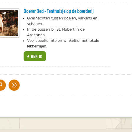
BoerenBed - Tenthuisje op de boerderij
Overnachten tussen koeien, varkens en
schapen.
In de bossen bij St. Hubert in de
Ardennen.
Veel speelruimte en winkeltje met lokale
lekkernijen.
BEKIJK
IA DE MAIL
DELEN OP PINTEREST
DELEN OP WHATSAPP