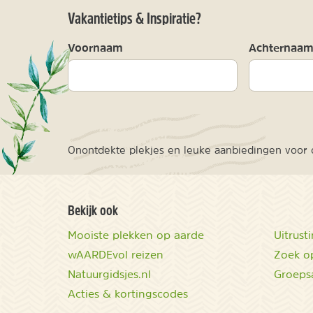
Vakantietips & Inspiratie?
Voornaam
Achternaa
Onontdekte plekjes en leuke aanbiedingen voor o
Bekijk ook
Mooiste plekken op aarde
Uitrust
wAARDEvol reizen
Zoek op
Natuurgidsjes.nl
Groeps
Acties & kortingscodes