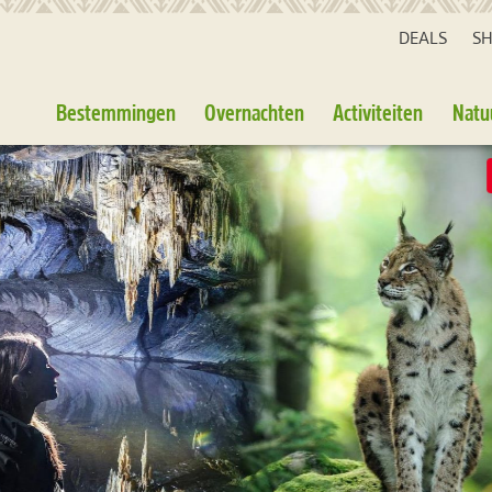
DEALS
S
Bestemmingen
Overnachten
Activiteiten
Natu