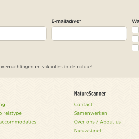
m
E-mailadres*
Waa
vernachtingen en vakanties in de natuur!
NatureScanner
ing
Contact
 reistype
Samenwerken
accommodaties
Over ons / About us
Nieuwsbrief