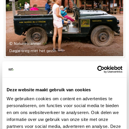
© Naturescanner
Dagje weg met het gezin
dierenwelzijn
Een van de hoofdpijlers van Pairi Daiza is
behoud
en
. Het park participeert actief in verschillende
internationale conservatieprojecten en educatieve
programma's rondom bewustmaking en de
Deze website maakt gebruik van cookies
bedreigingen voor wilde dieren en hun habitats. De
We gebruiken cookies om content en advertenties te
Pairi Daiza Foundation ondersteunt projecten voor de
personaliseren, om functies voor social media te bieden
ontwikkeling van een vaccin tegen olifantenherpes en
en om ons websiteverkeer te analyseren. Ook delen we
de herintroductie van Aziatische olifanten en de
informatie over uw gebruik van onze site met onze
blauwe Spix' ara in hun natuurlijke habitat.
partners voor social media, adverteren en analyse. Deze