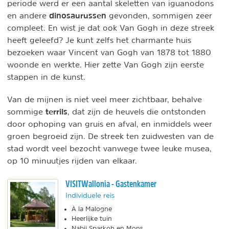
periode werd er een aantal skeletten van iguanodons
dinosaurussen
en andere
gevonden, sommigen zeer
compleet. En wist je dat ook Van Gogh in deze streek
heeft geleefd? Je kunt zelfs het charmante huis
bezoeken waar Vincent van Gogh van 1878 tot 1880
woonde en werkte. Hier zette Van Gogh zijn eerste
stappen in de kunst.
Van de mijnen is niet veel meer zichtbaar, behalve
terrils
sommige
, dat zijn de heuvels die ontstonden
door ophoping van gruis en afval, en inmiddels weer
groen begroeid zijn. De streek ten zuidwesten van de
stad wordt veel bezocht vanwege twee leuke musea,
op 10 minuutjes rijden van elkaar.
VISITWallonia - Gastenkamer
Individuele reis
À la Malogne
Heerlijke tuin
Nabij Sparkoh en Mons