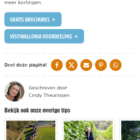
meer kortingen.
GRATIS BROCHURES
VISITWALLONIA VOORDEELPAS
DELEN OP FACEBOOK
DELEN OP X
DELEN VIA DE MAIL
DELEN OP PINTEREST
DELEN OP WH
Deel deze pagina!
Geschreven door
Cindy Theunissen
Bekijk ook onze overige tips