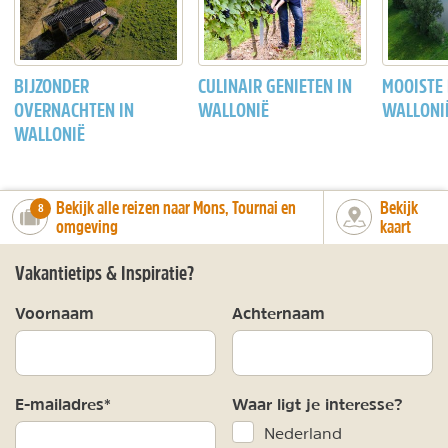
BIJZONDER
CULINAIR GENIETEN IN
MOOISTE
OVERNACHTEN IN
WALLONIË
WALLONI
WALLONIË
Bekijk alle reizen naar Mons, Tournai en
Bekijk
number_of_trips:
8
omgeving
kaart
Vakantietips & Inspiratie?
Voornaam
Achternaam
E-mailadres*
Waar ligt je interesse?
Nederland