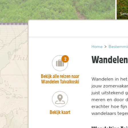
Simo
Home
>
Bestemmi
Wandelen 
number_of_trips:
2
Bekijk alle reizen naar
Wandelen in het 
Wandelen Taivalkoski
jouw zomervakant
juist uitstekend
meren en door d
erachter hoe fij
Bekijk kaart
wandelaars tegen