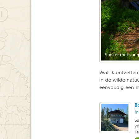
Shelter met vuu
Wat ik ontzetten
in de wilde natuu
eenvoudig een m
Bo
In
Su
vi
Ta