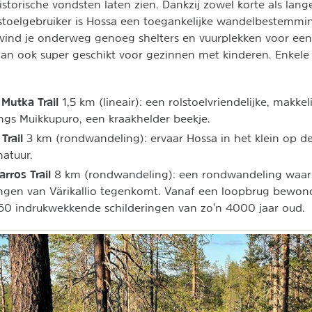
torische vondsten laten zien. Dankzij zowel korte als lange 
olstoelgebruiker is Hossa een toegankelijke wandelbestemmi
 vind je onderweg genoeg shelters en vuurplekken voor ee
dan ook super geschikt voor gezinnen met kinderen. Enkele 
Mutka Trail
1,5 km (lineair): een rolstoelvriendelijke, makkelij
gs Muikkupuro, een kraakhelder beekje.
Trail
3 km (rondwandeling): ervaar Hossa in het klein op d
natuur.
arros Trail
8 km (rondwandeling): een rondwandeling waar
ngen van Värikallio tegenkomt. Vanaf een loopbrug bewond
 60 indrukwekkende schilderingen van zo'n 4000 jaar oud.