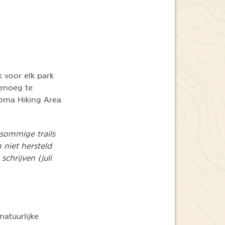
k voor elk park
genoeg te
uoma Hiking Area
sommige trails
 niet hersteld
chrijven (juli
natuurlijke