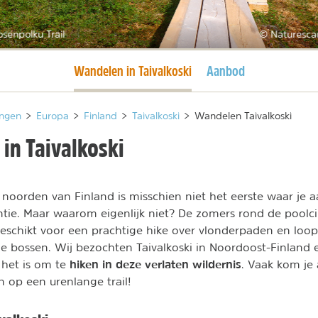
senpolku Trail
© Naturesca
Huidige pagina
Wandelen in Taivalkoski
Aanbod
ngen
>
Europa
>
Finland
>
Taivalkoski
>
Wandelen Taivalkoski
in Taivalkoski
noorden van Finland is misschien niet het eerste waar je 
ie. Maar waarom eigenlijk niet? De zomers rond de poolcir
 geschikt voor een prachtige hike over vlonderpaden en loo
e bossen. Wij bezochten Taivalkoski in Noordoost-Finlan
hiken in deze verlaten wildernis
n het is om te
. Vaak kom je
 op een urenlange trail!