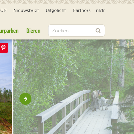
HOP
Nieuwsbrief
Uitgelicht
Partners
nl
/
fr
Zoeken
urparken
Dieren
Zoeken
Volgende