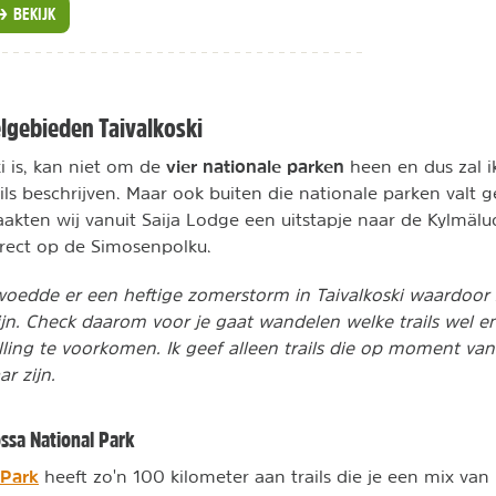
BEKIJK
lgebieden Taivalkoski
vier nationale parken
i is, kan niet om de
heen en dus zal i
ils beschrijven. Maar ook buiten die nationale parken valt 
kten wij vanuit Saija Lodge een uitstapje naar de Kylmäl
rect op de Simosenpolku.
woedde er een heftige zomerstorm in Taivalkoski waardoor 
n. Check daarom voor je gaat wandelen welke trails wel en
lling te voorkomen. Ik geef alleen trails die op moment van s
r zijn.
ssa National Park
 Park
heeft zo'n 100 kilometer aan trails die je een mix van 