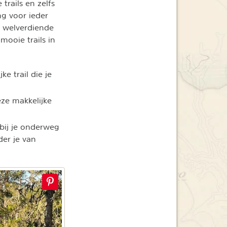
trails en zelfs
ng voor ieder
n welverdiende
mooie trails in
ke trail die je
eze makkelijke
bij je onderweg
er je van