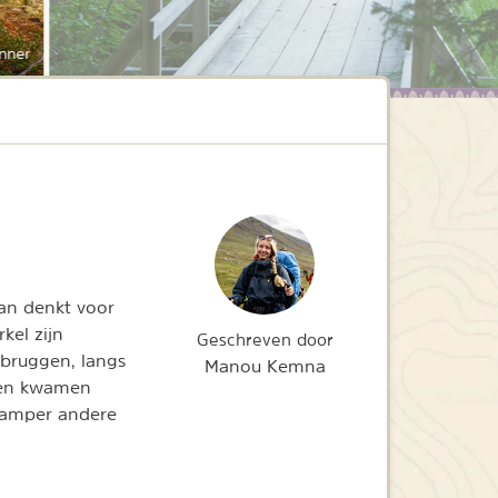
nner
aan denkt voor
kel zijn
Geschreven door
pbruggen, langs
Manou Kemna
d en kwamen
 amper andere