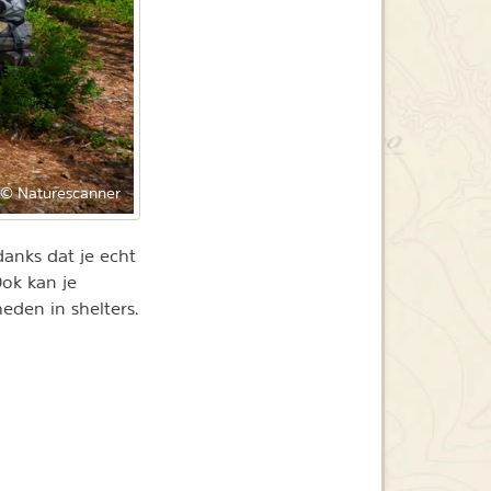
© Naturescanner
anks dat je echt
Ook kan je
den in shelters.