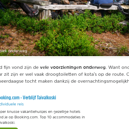
rplek onderweg
vele vo
orzieningen onderweg
d fijn vond zijn de
. Want ond
r zit zijn er wel vaak droogtoiletten of kota's op de route. 
eerdaagse tocht maken dankzij de overnachtingsmogelijkhe
oking.com - Verblijf Taivalkoski
dividuele reis
per knusse vakantiehuisjes en gezellige hotels
nd je op Booking.com. Top 10 accommodaties in
ivalkoski.