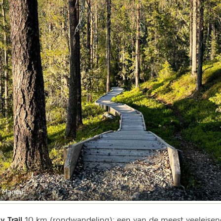
r Manou
 Trail
10 km (rondwandeling): een van de meest veeleisend