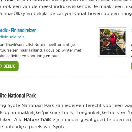
ar ook een van de meest indrukwekkende. Je maakt een hik
ulma-Ölkky en bekijkt de canyon vanaf boven op een hang
rdic - Finland reizen
dividuele reis
andinaviëspecialist Nordic heeft prachtige
tuurreizen naar Finland. Focus op winter met
uke activiteiten voor jong en oud.
BEKIJK
öte National Park
tig Syöte Nationaal Park kan iedereen terecht voor een wa
ls op in makkelijke 'picknick trails', 'toegankelijke trails' en '
Nature Trails
iker'. Alle
zijn in ieder geval goed te doen en
de natuurlijke parels van Syöte.