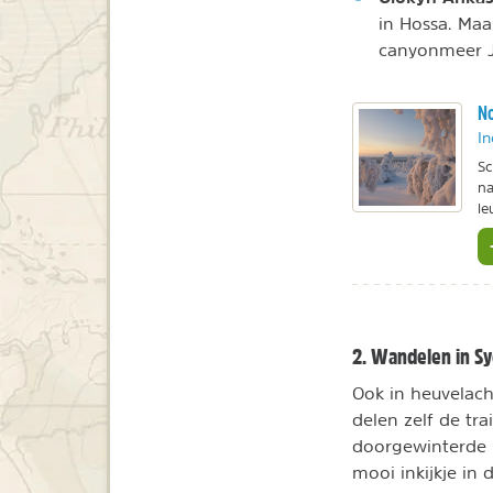
in Hossa. Ma
canyonmeer J
No
In
Sc
na
le
2. Wandelen in Sy
Ook in heuvelach
delen zelf de trai
doorgewinterde h
mooi inkijkje in 