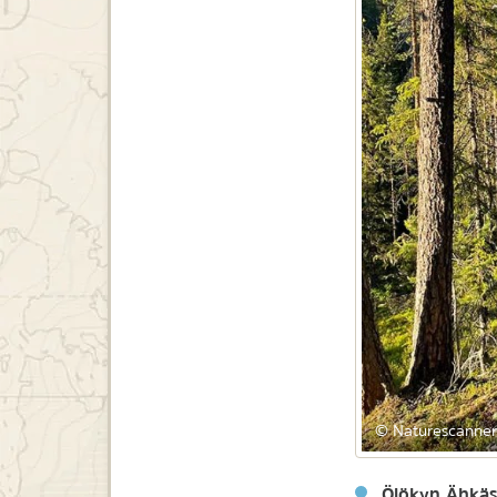
© Naturescanne
Ölökyn Ähkäsy