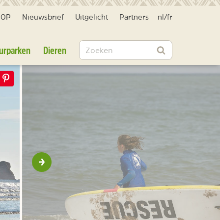
HOP
Nieuwsbrief
Uitgelicht
Partners
nl
/
fr
Zoeken
urparken
Dieren
Zoeken
Volgende