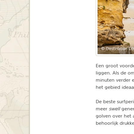
© Destination Cô
Een groot voorde
liggen. Als de o
minuten verder e
het gebied ideaal
De beste surfper
meer
swell
gener
golven over het a
behoorlijk drukk