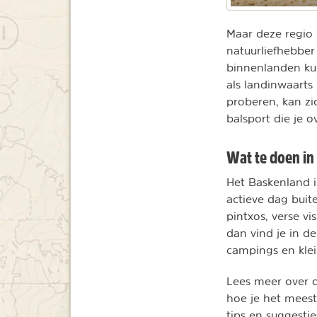
Maar deze regio 
natuurliefhebber 
binnenlanden kun 
als landinwaarts 
proberen, kan zi
balsport die je 
Wat te doen in
Het Baskenland i
actieve dag buite
pintxos, verse vi
dan vind je in d
campings en klei
Lees meer over d
hoe je het meest
tips en suggesti