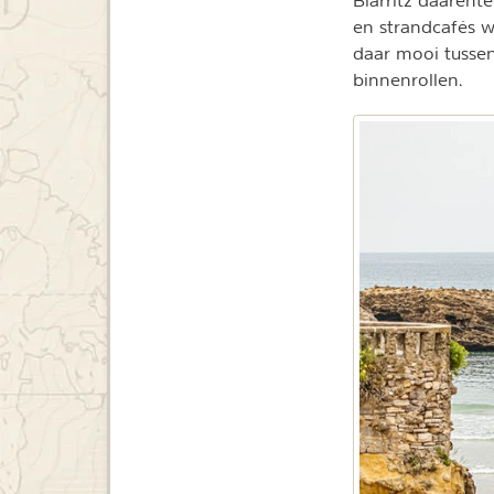
Biarritz daarent
en strandcafés w
daar mooi tussen
binnenrollen.