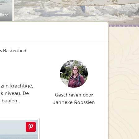
llard
ans Baskenland
ijn krachtige,
k niveau. De
Geschreven door
 baaien,
Janneke Roossien