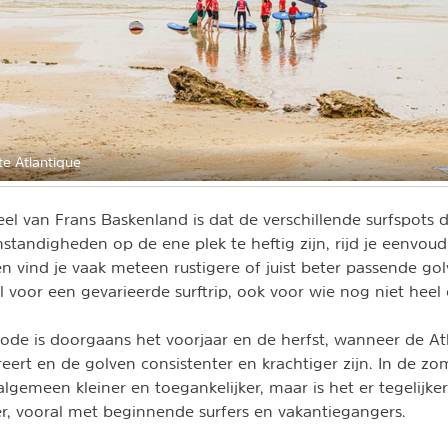
te Atlantique
el van Frans Baskenland is dat de verschillende surfspots di
mstandigheden op de ene plek te heftig zijn, rijd je eenvou
n vind je vaak meteen rustigere of juist beter passende go
 voor een gevarieerde surftrip, ook voor wie nog niet heel 
iode is doorgaans het voorjaar en de herfst, wanneer de A
eert en de golven consistenter en krachtiger zijn. In de zo
lgemeen kleiner en toegankelijker, maar is het er tegelijker
er, vooral met beginnende surfers en vakantiegangers.