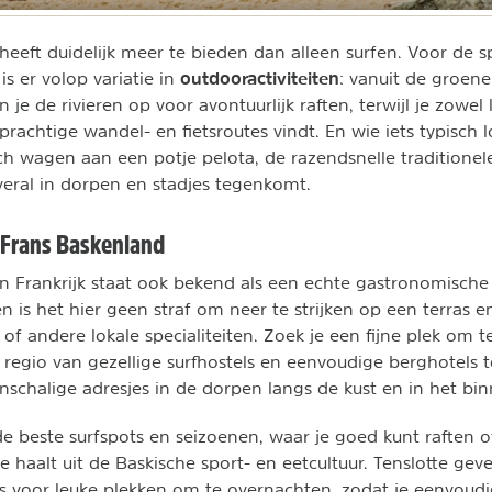
heeft duidelijk meer te bieden dan alleen surfen. Voor de s
outdooractiviteiten
is er volop variatie in
: vanuit de groene
je de rivieren op voor avontuurlijk raften, terwijl je zowel 
prachtige wandel- en fietsroutes vindt. En wie iets typisch l
ch wagen aan een potje pelota, de razendsnelle traditionel
overal in dorpen en stadjes tegenkomt.
 Frans Baskenland
n Frankrijk staat ook bekend als een echte gastronomische
n is het hier geen straf om neer te strijken op een terras 
s of andere lokale specialiteiten. Zoek je een fijne plek om 
e regio van gezellige surfhostels en eenvoudige berghotels 
nschalige adresjes in de dorpen langs de kust en in het bi
e beste surfspots en seizoenen, waar je goed kunt raften 
e haalt uit de Baskische sport- en eetcultuur. Tenslotte gev
es voor leuke plekken om te overnachten, zodat je eenvoudi