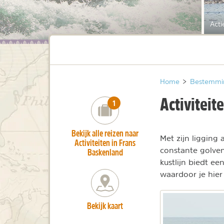
Acti
Home
>
Bestemmi
Activiteit
number_of_trips:
1
Bekijk alle reizen naar
Met zijn ligging
Activiteiten in Frans
constante golven
Baskenland
kustlijn biedt e
waardoor je hier 
Bekijk kaart