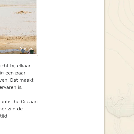
Surfles
cht bij elkaar
dig een paar
lven. Dat maakt
ervaren is.
tlantische Oceaan
mer zijn de
tijd