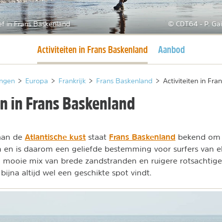
ef in Frans Baskenland
© CDT64 - P. Gai
Huidige pagina
Activiteiten in Frans Baskenland
Aanbod
ngen
>
Europa
>
Frankrijk
>
Frans Baskenland
>
Activiteiten in Fr
en in Frans Baskenland
Atlantische kust
Frans Baskenland
 aan de
staat
bekend om z
 en is daarom een geliefde bestemming voor surfers van el
en mooie mix van brede zandstranden en ruigere rotsachtige
bijna altijd wel een geschikte spot vindt.