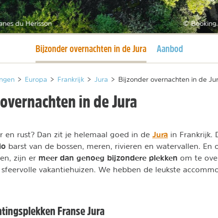
anes du Hérisson
© Booking
Huidige pagina
Bijzonder overnachten in de Jura
Aanbod
ngen
>
Europa
>
Frankrijk
>
Jura
>
Bijzonder overnachten in de Ju
 overnachten in de Jura
Jura
r en rust? Dan zit je helemaal goed in de
in Frankrijk.
io
barst van de bossen, meren, rivieren en watervallen. En 
meer dan genoeg bijzondere plekken
n, zijn er
om te ove
 sfeervolle vakantiehuizen. We hebben de leukste accommo
tingsplekken Franse Jura