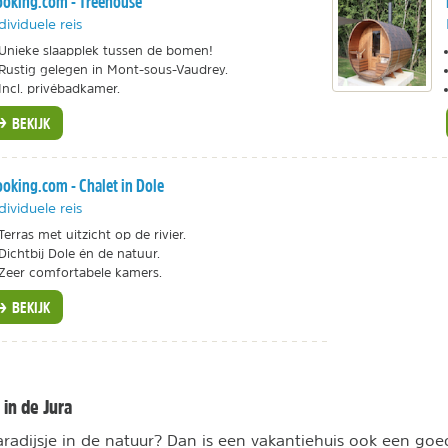
oking.com - Treehouse
dividuele reis
Unieke slaapplek tussen de bomen!
Rustig gelegen in Mont-sous-Vaudrey.
Incl. privébadkamer.
BEKIJK
oking.com - Chalet in Dole
dividuele reis
Terras met uitzicht op de rivier.
Dichtbij Dole én de natuur.
Zeer comfortabele kamers.
BEKIJK
 in de Jura
aradijsje in de natuur? Dan is een vakantiehuis ook een goe