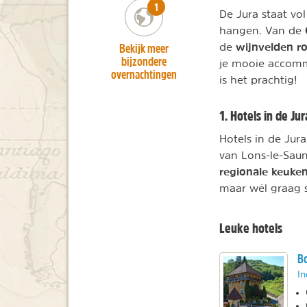
number_of_trips:
1
De Jura staat vo
hangen. Van de
wijnvelden r
Bekijk meer
de
bijzondere
je mooie accommo
overnachtingen
is het prachtig!
1. Hotels in de Jur
Hotels in de Jur
van Lons-le-Saun
regionale keuke
maar wél graag s
Leuke hotels
Bo
In