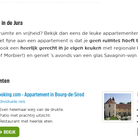
in de Jura
ruimte en vrijheid? Bekijk dan eens de leuke appartementen
g
een ruimtes hoeft 
Het fijne aan een appartement is dat je
heerlijk gerecht in je eigen keuken
Kook een
met regionale k
 Morbier!) en geniet ’s avonds van een glas Savagnin-wijn
nten
oking.com - Appartement in Bourg-de-Sirod
dividuele reis
Even helemaal weg van de drukte.
Patio met prachtig uitzicht.
Restaurant met heerlijk eten.
BEKIJK