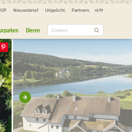
HOP
Nieuwsbrief
Uitgelicht
Partners
nl
/
fr
Zoeken
urparken
Dieren
Zoeken
Volgende