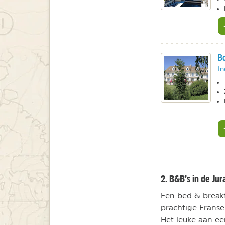
Bo
In
2. B&B’s in de Jur
Een bed & breakf
prachtige Franse
Het leuke aan ee