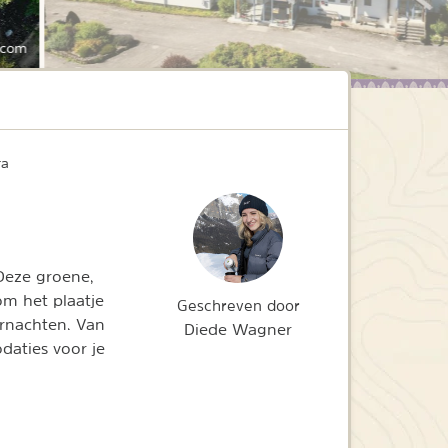
.com
ra
 Deze groene,
om het plaatje
Geschreven door
rnachten. Van
Diede Wagner
daties voor je