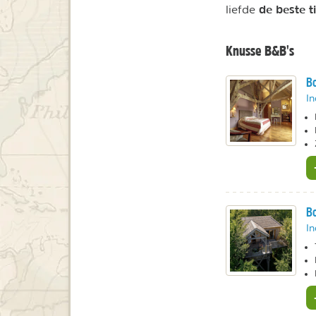
de beste t
liefde
Knusse B&B's
Bo
In
Bo
In