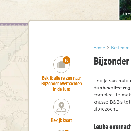
Cab
Home
>
Bestemmi
Bijzonder
number_of_trips:
16
Bekijk alle reizen naar
Hou je van natuu
Bijzonder overnachten
dunbevolkte reg
in de Jura
compleet te make
knusse B&B’s tot
uitgezocht.
Bekijk kaart
Leuke overnach