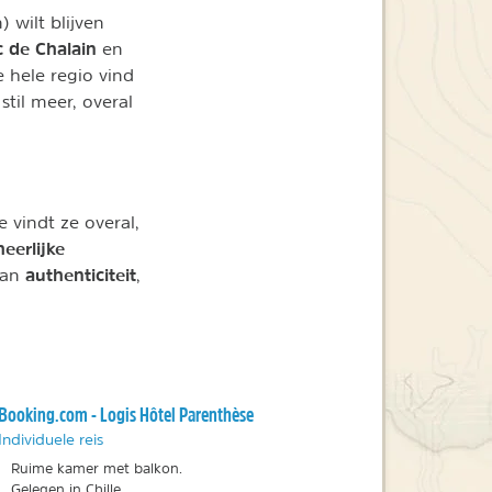
 wilt blijven
c de Chalain
en
e hele regio vind
til meer, overal
 vindt ze overal,
heerlijke
authenticiteit
van
,
Booking.com - Logis Hôtel Parenthèse
Individuele reis
Ruime kamer met balkon.
Gelegen in Chille.