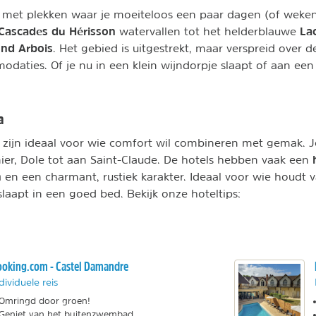
l met plekken waar je moeiteloos een paar dagen (of weken)
Cascades du Hérisson
La
watervallen tot het helderblauwe
ond Arbois
. Het gebied is uitgestrekt, maar verspreid over d
daties. Of je nu in een klein wijndorpje slaapt of aan een s
a
a zijn ideaal voor wie comfort wil combineren met gemak. Je
ier, Dole tot aan Saint-Claude. De hotels hebben vaak een
n
en een charmant, rustiek karakter. Ideaal voor wie houdt 
laapt in een goed bed. Bekijk onze hoteltips:
oking.com - Castel Damandre
dividuele reis
Omringd door groen!
Geniet van het buitenzwembad.