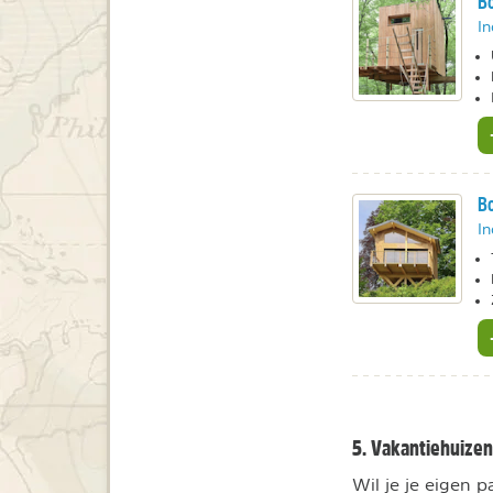
Bo
In
Bo
In
5. Vakantiehuizen
Wil je je eigen p