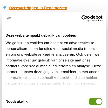
Overnachtingen in Denemarken
In het land van 'hygge' staat het bol van de
gezellige slaapplekken. Knusse huisjes met aandacht
voor details. In Denemarken mag je niet
wildkamperen, maar er staan op diverse plekken
Deze website maakt gebruik van cookies
wel shelters waar je een nacht in de natuur kan
doorbrengen.
We gebruiken cookies om content en advertenties te
personaliseren, om functies voor social media te bieden
Overnachten in de natuur van Zweden
en om ons websiteverkeer te analyseren. Ook delen we
Hutje midden in het bos of aan het meer of slapen
informatie over uw gebruik van onze site met onze
in een zwevende tent of boomhut? In Zweden kan
partners voor social media, adverteren en analyse. Deze
alles. Je krijgt hoe dan ook een back to nature
partners kunnen deze gegevens combineren met andere
ervaring.
informatie die u aan ze heeft verstrekt of die ze hebben
verzameld op basis van uw gebruik van hun services.
Toestemmingsselectie
Noodzakelijk