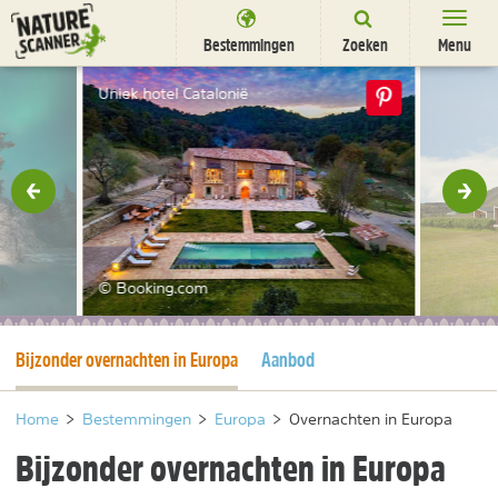
Ga
naar
Bestemmingen
Zoeken
Menu
content
Bestemmingen
Uniek hotel Catalonië
Overnachten
Activiteiten
rige
Vol
Natuurparken
Dieren
© Booking.com
DEALS
SHOP
Huidige pagina
Bijzonder overnachten in Europa
Aanbod
Nieuwsbrief
Uitgelicht
Partners
/
nl
fr
Home
>
Bestemmingen
>
Europa
>
Overnachten in Europa
Bijzonder overnachten in Europa