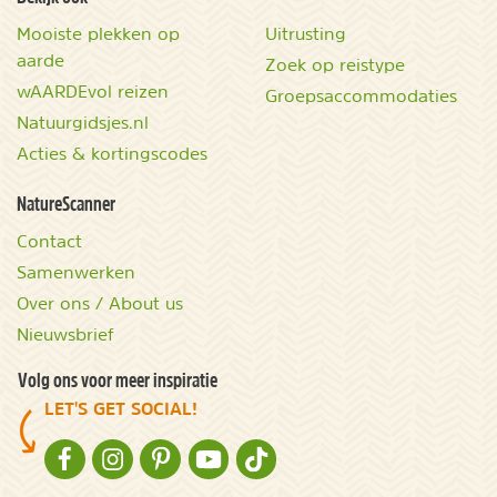
Mooiste plekken op
Uitrusting
aarde
Zoek op reistype
wAARDEvol reizen
Groepsaccommodaties
Natuurgidsjes.nl
Acties & kortingscodes
NatureScanner
Contact
Samenwerken
Over ons / About us
Nieuwsbrief
Volg ons voor meer inspiratie
LET'S GET SOCIAL!
NATURESCANNER OP FACEBOOK
NATURESCANNER OP INSTAGRAM
NATURESCANNER OP PINTEREST
NATURESCANNER OP YOUTUBE
NATURESCANNER OP TIKTOK