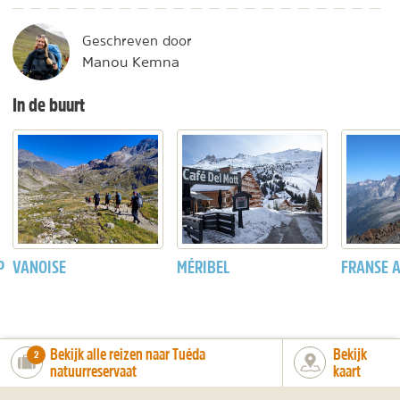
Geschreven door
Manou Kemna
In de buurt
P
VANOISE
MÉRIBEL
FRANSE 
Bekijk alle reizen naar Tuéda
Bekijk
number_of_trips:
2
natuurreservaat
kaart