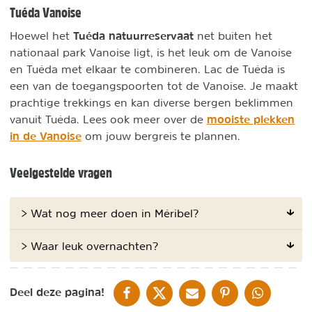
Tuéda Vanoise
Tuéda natuurreservaat
Hoewel het
net buiten het
nationaal park Vanoise ligt, is het leuk om de Vanoise
en Tuéda met elkaar te combineren. Lac de Tuéda is
een van de toegangspoorten tot de Vanoise. Je maakt
prachtige trekkings en kan diverse bergen beklimmen
mooiste plekken
vanuit Tuéda. Lees ook meer over de
in de Vanoise
om jouw bergreis te plannen.
Veelgestelde vragen
> Wat nog meer doen in Méribel?
> Waar leuk overnachten?
DELEN OP FACEBOOK
DELEN OP X
DELEN VIA DE MAIL
DELEN OP PINTEREST
DELEN OP WH
Deel deze pagina!