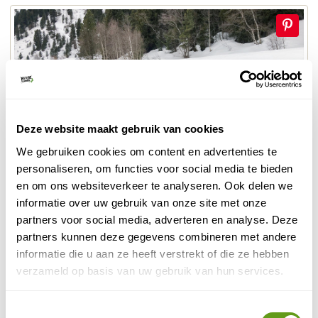
Deze website maakt gebruik van cookies
We gebruiken cookies om content en advertenties te
personaliseren, om functies voor social media te bieden
en om ons websiteverkeer te analyseren. Ook delen we
© Naturescanner
informatie over uw gebruik van onze site met onze
Bergriviertje Doron
partners voor social media, adverteren en analyse. Deze
partners kunnen deze gegevens combineren met andere
informatie die u aan ze heeft verstrekt of die ze hebben
6. Maison de la Réserve
verzameld op basis van uw gebruik van hun services.
Aan de oever van Lac Tuéda staat een klein huisje.
Hierin vind je het informatiecentrum van het park. Een
Toestemmingsselectie
fijne startplek voor een verkenning van het Tuéda