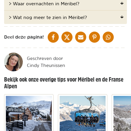
> Waar overnachten in Méribel?
> Wat nog meer te zien in Méribel?
DELEN OP FACEBOOK
DELEN OP X
DELEN VIA DE MAIL
DELEN OP PINTEREST
DELEN OP WH
Deel deze pagina!
Geschreven door
Cindy Theunissen
Bekijk ook onze overige tips voor Méribel en de Franse
Alpen