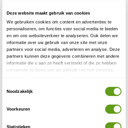
Deze website maakt gebruik van cookies
We gebruiken cookies om content en advertenties te
personaliseren, om functies voor social media te bieden
en om ons websiteverkeer te analyseren. Ook delen we
informatie over uw gebruik van onze site met onze
partners voor social media, adverteren en analyse. Deze
partners kunnen deze gegevens combineren met andere
© Sylvain Aymoz
informatie die u aan ze heeft verstrekt of die ze hebben
Championnat Méribel
verzameld op basis van uw gebruik van hun services.
De organisatie van het Wereldkampioenschap skiën in
Toestemmingsselectie
Méribel denkt aan alles; slechts 1% van het skigebied is
Noodzakelijk
gereserveerd voor de deelnemers van het
Wereldkampioenschap en slechts 15% van de bedden
Voorkeuren
is gereserveerd voor de deelnemers, ploegen en
media. Voldoende ruimte dus voor vakantiegangers
wintervakantie
om ook te genieten van een heerlijke
!
Statistieken