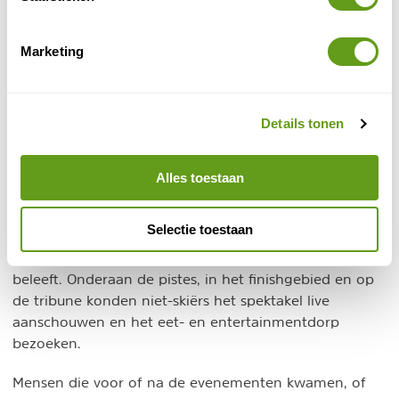
Festiviteiten
Marketing
Bezoekers konden van zeer dichtbij de atleten zien en
uitreikingen
evenementen
aanwezig zijn bij
en
. Rond
de Roc de Fer-piste en het finishgebied bij La
Details tonen
Chaudanne vonden 14 dagen lang tal van festiviteiten
plaats. Liveconcerten, shows en andere entertainment
stonden op het programma.
Alles toestaan
fanzone
Er kwam een speciale
met gigantisch scherm,
Selectie toestaan
een bar en sound system, waardoor je vanaf de rand
van de piste de sfeer van het kampioenschap ten volle
beleeft. Onderaan de pistes, in het finishgebied en op
de tribune konden niet-skiërs het spektakel live
aanschouwen en het eet- en entertainmentdorp
bezoeken.
Mensen die voor of na de evenementen kwamen, of