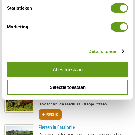
fietstochten door de ruige natuur van Noord-
Statistieken
Thailand. Van rustige ritten door de rijstvelden
buiten de stad,...
BEKIJK
Marketing
Fietsen in Bangkok
Wie denkt dat Bangkok alleen een betonnen
Details tonen
jungle is, heeft het mis. Een fietstour biedt de
uitgelezen mogelijkheid om de authentieke en
groene kant...
Alles toestaan
BEKIJK
Las Medulas
Selectie toestaan
Op de grens van Castilla y León en Galicië, in de
buurt van Ponferrada, ligt een merkwaardig
landschap, de Médulas. Oranje rotsen...
BEKIJK
Fietsen in Catalonië
De verscheidenheid aan landschappen en het