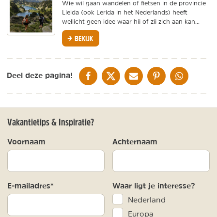
Wie wil gaan wandelen of fietsen in de provincie
Lleida (ook Lerida in het Nederlands) heeft
wellicht geen idee waar hij of zij zich aan kan...
BEKIJK
DELEN OP FACEBOOK
DELEN OP X
DELEN VIA DE MAIL
DELEN OP PINTEREST
DELEN OP WH
Deel deze pagina!
Vakantietips & Inspiratie?
Voornaam
Achternaam
E-mailadres*
Waar ligt je interesse?
Nederland
Europa