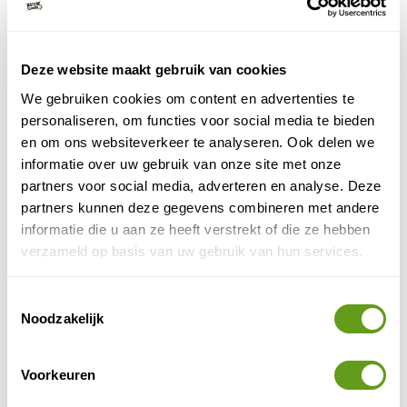
Actieve vakantie aan de Oostkust: ga fietsen in
een wereldstad. Bekijk de tips van reisjournalist
Bram de Vrind.
BEKIJK
Deze website maakt gebruik van cookies
We gebruiken cookies om content en advertenties te
Kopermijn in Falun
personaliseren, om functies voor social media te bieden
Bezoek de kopermijn in Falun, de diepste mijn van
en om ons websiteverkeer te analyseren. Ook delen we
Zweden. Er wordt meer zwavel, zink en lood
informatie over uw gebruik van onze site met onze
gevonden. De mijn staat op de Werelderfgoedlijst
van...
partners voor social media, adverteren en analyse. Deze
partners kunnen deze gegevens combineren met andere
BEKIJK
informatie die u aan ze heeft verstrekt of die ze hebben
Wandelen in de Pyreneeën
verzameld op basis van uw gebruik van hun services.
De Pyreneeën, die zich uitstrekken op de grens
van Frankrijk en Spanje, vormen één van de
Toestemmingsselectie
mooiste wandelgebieden in Noord-Spanje en...
Noodzakelijk
BEKIJK
Fietsen in Noord-Thailand
Voorkeuren
Chiang Mai is een goede uitvalsbasis voor