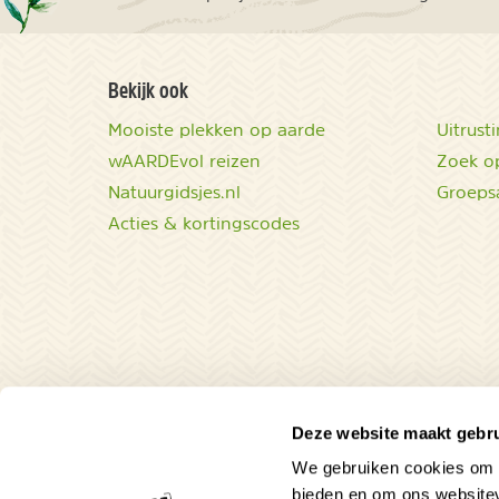
Bekijk ook
Mooiste plekken op aarde
Uitrust
wAARDEvol reizen
Zoek op
Natuurgidsjes.nl
Groeps
Acties & kortingscodes
Deze website maakt gebru
We gebruiken cookies om c
bieden en om ons websitev