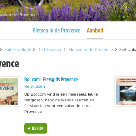
svakantie Provence
Huidige pagina
Huidige pagina
Fietsen in de Provence
Aanbod
>
Zuid-Frankrijk
>
De Provence
>
Fietsen in de Provence
>
Fietsvak
vence
Bol.com - Fietsgids Provence
Reisgidsen
Op Bol.com vind je een hele reeks leuke
reisgidsen, handige wandelkaarten en
fietskaarten voor een vakantie in de
Provence.
BEKIJK