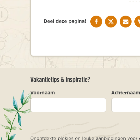
DELEN OP FACEBOOK
DELEN OP X
DELEN V
Deel deze pagina!
Vakantietips & Inspiratie?
Voornaam
Achternaa
Onontdekte plekjes en leuke aanbiedingen voor o