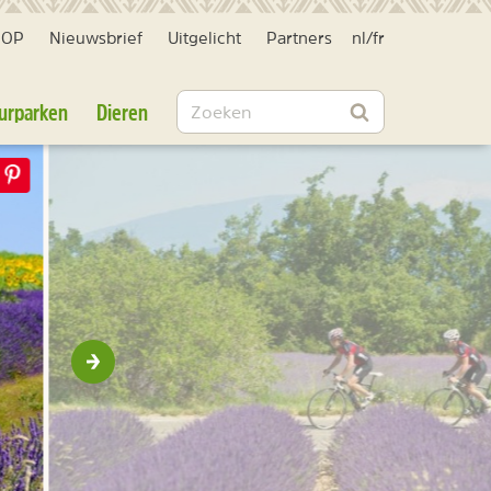
HOP
Nieuwsbrief
Uitgelicht
Partners
nl
/
fr
Zoeken
urparken
Dieren
Zoeken
Volgende