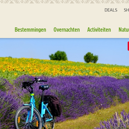
DEALS
S
Bestemmingen
Overnachten
Activiteiten
Natu