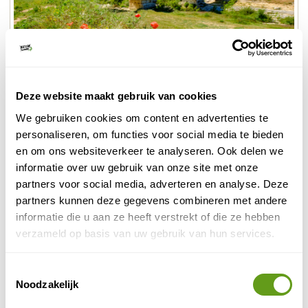
Deze website maakt gebruik van cookies
We gebruiken cookies om content en advertenties te
Luberon
personaliseren, om functies voor social media te bieden
en om ons websiteverkeer te analyseren. Ook delen we
informatie over uw gebruik van onze site met onze
3. Fietsen in les Alpilles
partners voor social media, adverteren en analyse. Deze
In het verlengde van de Luberon liggen les Alpilles, een
partners kunnen deze gegevens combineren met andere
schitterend landschap van kalkheuvels, met maximale
informatie die u aan ze heeft verstrekt of die ze hebben
hoogtes van 400 meter. Aan de voet van het
verzameld op basis van uw gebruik van hun services.
kalkgebergte liggen archeologische opgravingen uit de
Baux-de-Provence
tijd van de Romeinen. Les
, een van
Toestemmingsselectie
de mooiste dorpen van Frankrijk, bevindt zich in deze
Noodzakelijk
regio.