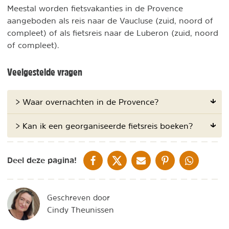
Meestal worden fietsvakanties in de Provence
aangeboden als reis naar de Vaucluse (zuid, noord of
compleet) of als fietsreis naar de Luberon (zuid, noord
of compleet).
Veelgestelde vragen
> Waar overnachten in de Provence?
> Kan ik een georganiseerde fietsreis boeken?
DELEN OP FACEBOOK
DELEN OP X
DELEN VIA DE MAIL
DELEN OP PINTEREST
DELEN OP WH
Deel deze pagina!
Geschreven door
Cindy Theunissen