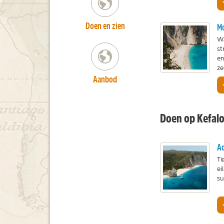
Doen en zien
Mo
Wa
st
en
ze
Aanbod
Doen op Kefalo
Ac
Ti
ei
su