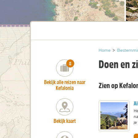
Kefa
Home
>
Bestemmi
Doen en z
number_of_trips:
8
Bekijk alle reizen naar
Zien op Kefalo
Kefalonia
Ai
He
na
Bekijk kaart
je