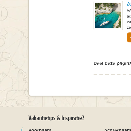
Ze
We
ad
va
ze
Deel deze pagina
Vakantietips & Inspiratie?
Voornaam
Achternaa