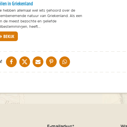
ilen in Griekenland
 hebben allemaal wel iets gehoord over de
embenemende natuur van Griekenland. Als een
n de meest bezochte en geliefde
ilbestemmingen, heeft...
BEKIJK
DELEN OP FACEBOOK
DELEN OP X
DELEN VIA DE MAIL
DELEN OP PINTEREST
DELEN OP WHATSAPP
!
m
E-mailadres*
Waa