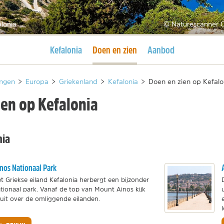
lonia
© Naturescanner C
Huidige pagina
Huidige pagina
Kefalonia
Doen en zien
Aanbod
ngen
>
Europa
>
Griekenland
>
Kefalonia
>
Doen en zien op Kefalo
ien op Kefalonia
nia
nos Nationaal Park
t Griekse eiland Kefalonia herbergt een bijzonder
tionaal park. Vanaf de top van Mount Ainos kijk
 uit over de omliggende eilanden.