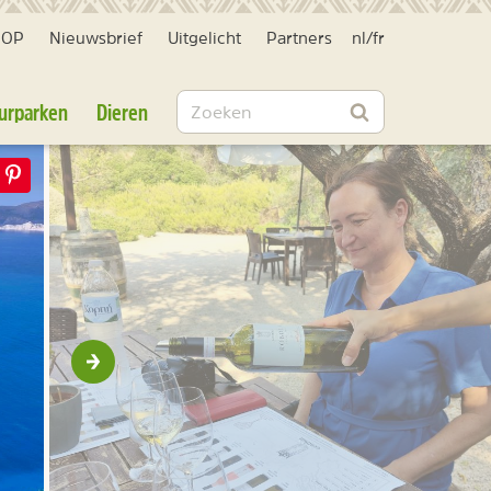
HOP
Nieuwsbrief
Uitgelicht
Partners
nl
/
fr
Zoeken
urparken
Dieren
Zoeken
Volgende