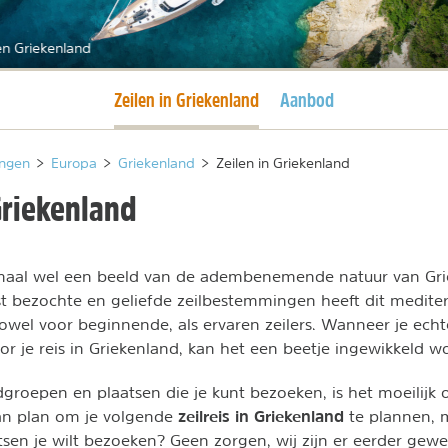
en Griekenland
Huidige pagina
Zeilen in Griekenland
Aanbod
ngen
>
Europa
>
Griekenland
>
Zeilen in Griekenland
Griekenland
aal wel een beeld van de adembenemende natuur van Grie
 bezochte en geliefde zeilbestemmingen heeft dit mediter
Zowel voor beginnende, als ervaren zeilers. Wanneer je echte
or je reis in Griekenland, kan het een beetje ingewikkeld w
dgroepen en plaatsen die je kunt bezoeken, is het moeilijk
zeilreis in Griekenland
an plan om je volgende
te plannen, m
tsen je wilt bezoeken? Geen zorgen, wij zijn er eerder gewe