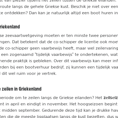
oute langs de gehele Griekse kust. Beschik je niet over een
e ontdekken? Dan kan je natuurlijk altijd een boot huren in
Griekenland
kse zeevaartwetgeving moeten er ten minste twee personen
ngen. Dat betekent dat de co-schipper de licentie ook mo
 de co-schipper geen vaarbewijs heeft, maar wel zeilervarin
een ​​zogenaamd "tijdelijk vaarbewijs" te ondertekenen, wat
ende praktijk is gebleken. Over dit vaarbewijs kan meer in
en bij een bootverhuur bedrijf, zij kunnen een tijdelijk va
dit wel ruim voor je vertrek.
e zeilen in Griekenland
zeilsei
periode om te zeilen langs de Griekse eilanden? Het
nt in april en eindigt in november. Het hoogseizoen begint
t midden september. Gedurende deze tijd kan je drukke ha
en die de meeste ligplaatsen langs de kust bezetten, dus 