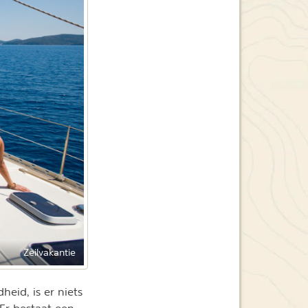
Zeilvakantie
eid, is er niets
 Er bestaat een