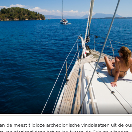
an de meest tijdloze archeologische vindplaatsen uit de oudh
st van plezier tijdens het zeilen tussen de Griekse eilanden.