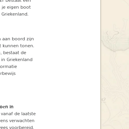
 je eigen boot
 Griekenland.
 aan boord zijn
et kunnen tonen.
g, bestaat de
 in Griekenland
formatie
arbewijs
zoen in
 vanaf de laatste
vens verwachten
wees voorbereid.