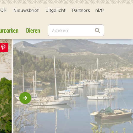
HOP
Nieuwsbrief
Uitgelicht
Partners
nl
/
fr
Zoeken
urparken
Dieren
Zoeken
Volgende