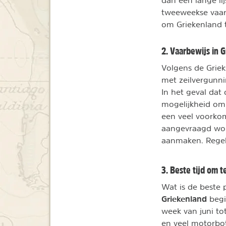
tweeweekse vaarr
om Griekenland t
2. Vaarbewijs in 
Volgens de Grie
met zeilvergunni
In het geval dat
mogelijkheid om 
een veel voorkom
aangevraagd word
aanmaken. Regel 
3. Beste tijd om t
Wat is de beste 
Griekenland
begi
week van juni to
en veel motorbot