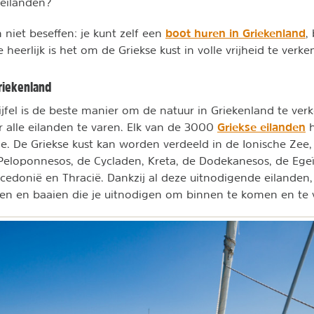
 eilanden?
boot huren in Griekenland
niet beseffen: je kunt zelf een
,
 heerlijk is het om de Griekse kust in volle vrijheid te verk
Griekenland
jfel is de beste manier om de natuur in Griekenland te ver
Griekse eilanden
ar alle eilanden te varen. Elk van de 3000
h
. De Griekse kust kan worden verdeeld in de Ionische Zee, 
Peloponnesos, de Cycladen, Kreta, de Dodekanesos, de Egeï
edonië en Thracië. Dankzij al deze uitnodigende eilanden
en en baaien die je uitnodigen om binnen te komen en te 