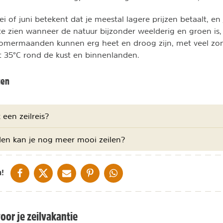
mei of juni betekent dat je meestal lagere prijzen betaalt, en
e zien wanneer de natuur bijzonder weelderig en groen is
 zomermaanden kunnen erg heet en droog zijn, met veel zo
t 35°C rond de kust en binnenlanden.
gen
 een zeilreis?
den kan je nog meer mooi zeilen?
DELEN OP FACEBOOK
DELEN OP X
DELEN VIA DE MAIL
DELEN OP PINTEREST
DELEN OP WHATSAPP
!
or je zeilvakantie