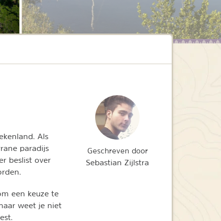
kenland. Als
rane paradijs
Geschreven door
r beslist over
Sebastian Zijlstra
orden.
 om een keuze te
aar weet je niet
est.