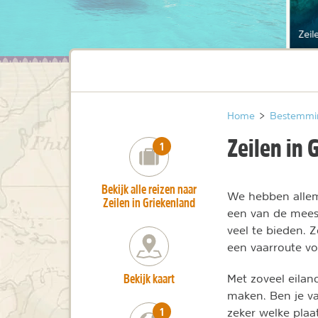
Zeil
Home
>
Bestemmi
Zeilen in 
number_of_trips:
1
Bekijk alle reizen naar
We hebben allem
Zeilen in Griekenland
een van de meest
veel te bieden. 
een vaarroute vo
Bekijk kaart
Met zoveel eilan
maken. Ben je v
number_of_trips:
1
zeker welke plaa