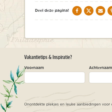
DELEN OP FACEBOOK
DELEN OP X
DELEN V
Deel deze pagina!
Vakantietips & Inspiratie?
Voornaam
Achternaa
Onontdekte plekjes en leuke aanbiedingen voor o