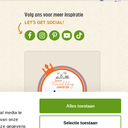
Volg ons voor meer inspiratie
LET'S GET SOCIAL!
NATURESCANNER OP FACEBOOK
NATURESCANNER OP INSTAGRAM
NATURESCANNER OP PINTEREST
NATURESCANNER OP YOUTUBE
NATURESCANNER OP TIKT
Alles toestaan
al media te
 van onze
Selectie toestaan
deze gegevens
Winnaar Dutch Travel Blog