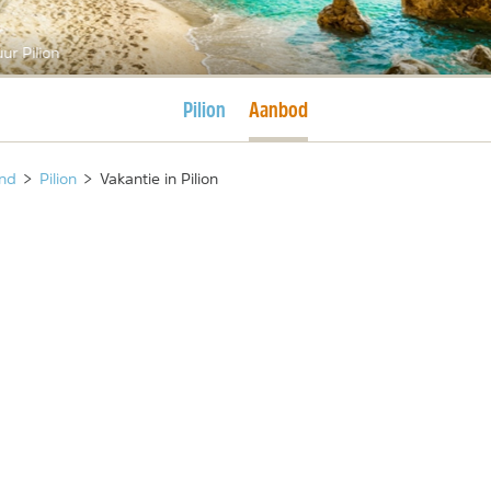
ur Pilion
Huidige pagina
Huidige pagina
Pilion
Aanbod
and
>
Pilion
>
Vakantie in Pilion