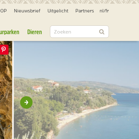
HOP
Nieuwsbrief
Uitgelicht
Partners
nl
/
fr
Zoeken
urparken
Dieren
Zoeken
Volgende