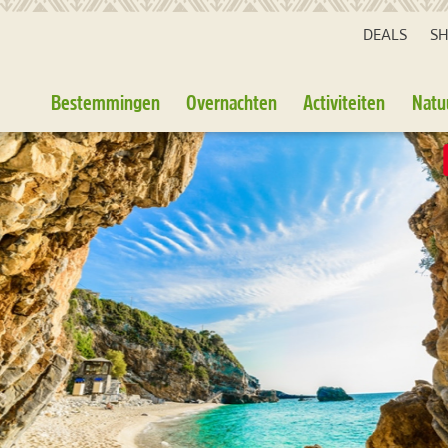
DEALS
S
Bestemmingen
Overnachten
Activiteiten
Natu