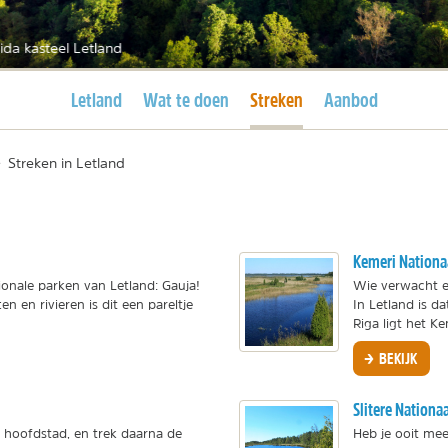
ida kasteel Letland
Huidige pagina
Huidige pagina
Letland
Wat te doen
Streken
Aanbod
>
Streken in Letland
Kemeri Nationa
onale parken van Letland: Gauja!
Wie verwacht e
en en rivieren is dit een pareltje
In Letland is 
Riga ligt het Kem
BEKIJK
Slitere Nationa
e hoofdstad, en trek daarna de
Heb je ooit mee