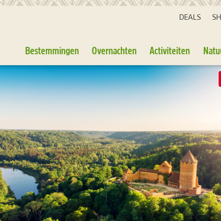
DEALS
S
Bestemmingen
Overnachten
Activiteiten
Natu