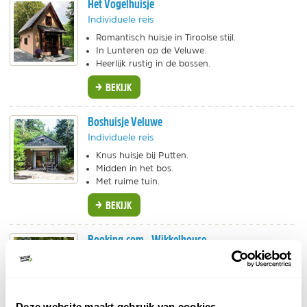
Het Vogelhuisje
Individuele reis
Romantisch huisje in Tiroolse stijl.
In Lunteren op de Veluwe.
Heerlijk rustig in de bossen.
BEKIJK
Boshuisje Veluwe
Individuele reis
Knus huisje bij Putten.
Midden in het bos.
Met ruime tuin.
BEKIJK
Booking.com - Wikkelhouse
Individuele reis
Duurzaam, modern en knus. Slaap in het tiny
wikkelhouse bij Stayokay Gorssel. Dit huisje is
gebouwd van gerecycled karton, ideaal voor een
Deze website maakt gebruik van cookies