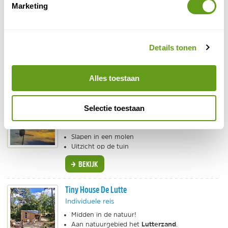
Marketing
Booking.com - Vakantiehuis in het bos
Individuele reis
Houten huisje in het bos van Norg.
Details tonen
Op privé-perceel. Veel rust en privacy.
bubbelbad, sauna en vuurplaats
Met
.
BEKIJK
Alles toestaan
Logeren in Molen den Bonk
Selectie toestaan
Individuele reis
Uniek vakantiehuis
Slapen in een molen
Uitzicht op de tuin
BEKIJK
Tiny House De Lutte
Individuele reis
Midden in de natuur!
Lutterzand
Aan natuurgebied het
.