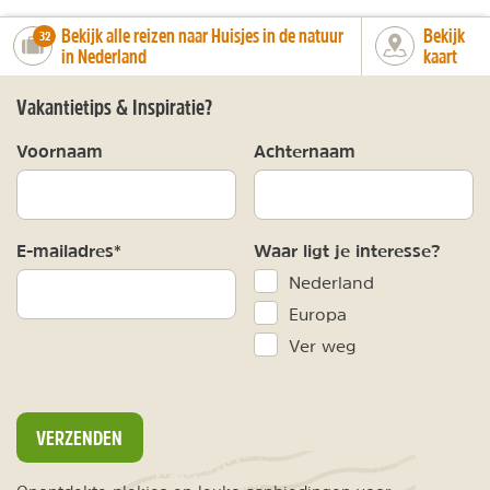
Bekijk alle reizen naar Huisjes in de natuur
Bekijk
number_of_trips:
32
in Nederland
kaart
Vakantietips & Inspiratie?
Voornaam
Achternaam
E-mailadres*
Waar ligt je interesse?
Nederland
Europa
Ver weg
VERZENDEN