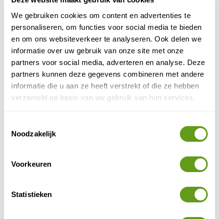
verantwoord weekje weg.
We gebruiken cookies om content en advertenties te
personaliseren, om functies voor social media te bieden
BEKIJK
en om ons websiteverkeer te analyseren. Ook delen we
informatie over uw gebruik van onze site met onze
Huisje met sauna
partners voor social media, adverteren en analyse. Deze
Individuele reis
partners kunnen deze gegevens combineren met andere
Mooi huisje met tuin en zwemvijver.
informatie die u aan ze heeft verstrekt of die ze hebben
Heerlijke sauna!
verzameld op basis van uw gebruik van hun services.
Niet ver van Giethoorn, Dwingelderveld en
Weerribben-Wieden.
BEKIJK
Toestemmingsselectie
Noodzakelijk
Vakantiehuisjes op het strand
Individuele reis
Voorkeuren
strand van Vrouwepolder
Logeren óp het
.
Knusse huisjes in boho-stijl.
Veerse Meer in de achtertuin.
Statistieken
BEKIJK