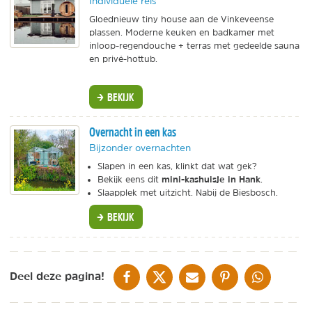
Individuele reis
Gloednieuw tiny house aan de Vinkeveense
plassen. Moderne keuken en badkamer met
inloop-regendouche + terras met gedeelde sauna
en privé-hottub.
BEKIJK
Overnacht in een kas
Bijzonder overnachten
Slapen in een kas, klinkt dat wat gek?
mini-kashuisje in Hank
Bekijk eens dit
.
Slaapplek met uitzicht. Nabij de Biesbosch.
BEKIJK
DELEN OP FACEBOOK
DELEN OP X
DELEN VIA DE MAIL
DELEN OP PINTEREST
DELEN OP WH
Deel deze pagina!