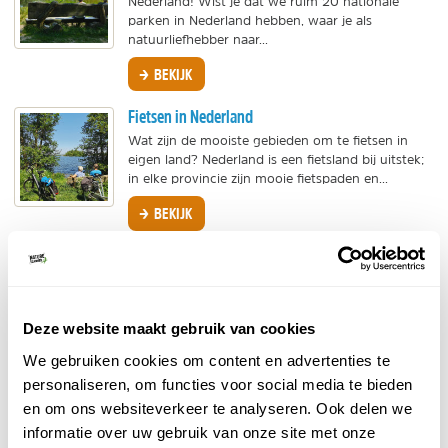
Nederland! Wist je dat we ruim 20 nationale
parken in Nederland hebben, waar je als
natuurliefhebber naar...
BEKIJK
Fietsen in Nederland
Wat zijn de mooiste gebieden om te fietsen in
eigen land? Nederland is een fietsland bij uitstek;
in elke provincie zijn mooie fietspaden en...
BEKIJK
Wellness in Nederland
Een wellness arrangement in Nederland is de
ideale manier om te ontsnappen aan de
hedendaagse drukte en stress. Een wellness
Deze website maakt gebruik van cookies
aanbieding biedt de...
We gebruiken cookies om content en advertenties te
BEKIJK
personaliseren, om functies voor social media te bieden
en om ons websiteverkeer te analyseren. Ook delen we
Paardrijden in Nederland
informatie over uw gebruik van onze site met onze
Diversiteit aan natuur en door het hele land een