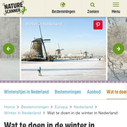
Ga
naar
Bestemmingen
Zoeken
Menu
content
Bestemmingen
Winter in Nederland
Overnachten
Activiteiten
rige
Vol
Natuurparken
Dieren
DEALS
SHOP
Huidige pagina
Huidige pa
Winteruitjes in Nederland
Bestemmingen
Aanbod
Wat te doe
Nieuwsbrief
Uitgelicht
Partners
/
nl
fr
Home
>
Bestemmingen
>
Europa
>
Nederland
>
Winter in Nederland
>
Wat te doen in de winter in Nederland
Wat te doen in de winter in