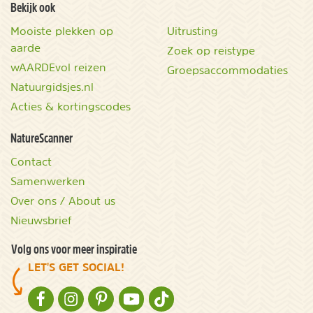
Bekijk ook
Mooiste plekken op
Uitrusting
aarde
Zoek op reistype
wAARDEvol reizen
Groepsaccommodaties
Natuurgidsjes.nl
Acties & kortingscodes
NatureScanner
Contact
Samenwerken
Over ons / About us
Nieuwsbrief
Volg ons voor meer inspiratie
LET'S GET SOCIAL!
NATURESCANNER OP FACEBOOK
NATURESCANNER OP INSTAGRAM
NATURESCANNER OP PINTEREST
NATURESCANNER OP YOUTUBE
NATURESCANNER OP TIKTOK