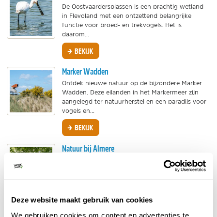
De Oostvaardersplassen is een prachtig wetland
in Flevoland met een ontzettend belangrijke
functie voor broed- en trekvogels. Het is
daarom...
BEKIJK
Marker Wadden
Ontdek nieuwe natuur op de bijzondere Marker
Wadden. Deze eilanden in het Markermeer zijn
aangelegd ter natuurherstel en een paradijs voor
vogels en...
BEKIJK
Natuur bij Almere
Achter de bebouwing van Almere schuilt een
schat aan natuurlijke pracht van uitgestrekte
parken en vogelrijke moerasgebieden. De
diversiteit aan...
Deze website maakt gebruik van cookies
BEKIJK
We gebruiken cookies om content en advertenties te