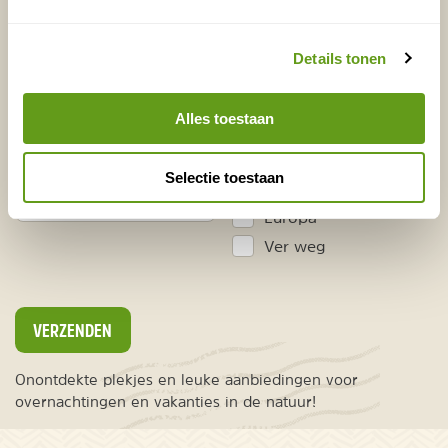
Vakantietips & Inspiratie?
Details tonen
Voornaam
Achternaam
Alles toestaan
E-mailadres*
Waar ligt je interesse?
Selectie toestaan
Nederland
Europa
Ver weg
VERZENDEN
Onontdekte plekjes en leuke aanbiedingen voor
overnachtingen en vakanties in de natuur!