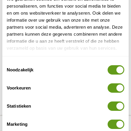
Natuurpark Lelystad
personaliseren, om functies voor social media te bieden
Ooit een eland gespot in Nederland? Of oog in
en om ons websiteverkeer te analyseren. Ook delen we
oog gestaan met een przewalskipaard? Het kan in
informatie over uw gebruik van onze site met onze
Natuurpark Lelystad! Dit natuurlijk aangelegde...
partners voor social media, adverteren en analyse. Deze
BEKIJK
partners kunnen deze gegevens combineren met andere
informatie die u aan ze heeft verstrekt of die ze hebben
Het IJsselmeer
verzameld op basis van uw gebruik van hun services.
Vakantie aan het water in eigen land. Dan denk je
misschien in eerste instantie aan de Noordzee of
Toestemmingsselectie
de Waddenzee. Maar heb je weleens aan het...
Noodzakelijk
BEKIJK
Voorkeuren
DELEN OP FACEBOOK
DELEN OP X
DELEN VIA DE MAIL
DELEN OP PINTEREST
DELEN OP WH
Deel deze pagina!
Statistieken
number_of_trips:
12
Bekijk alle reizen naar Flevoland
Bekijk kaart
Marketing