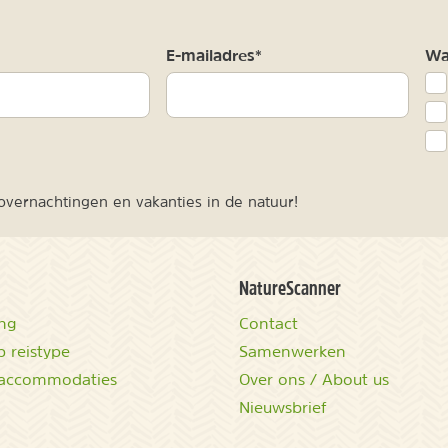
m
E-mailadres*
Waa
vernachtingen en vakanties in de natuur!
NatureScanner
ing
Contact
 reistype
Samenwerken
accommodaties
Over ons / About us
Nieuwsbrief