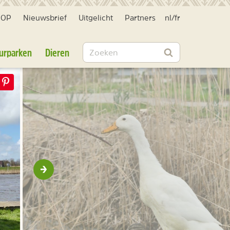
HOP
Nieuwsbrief
Uitgelicht
Partners
nl
/
fr
Zoeken
urparken
Dieren
Zoeken
Volgende