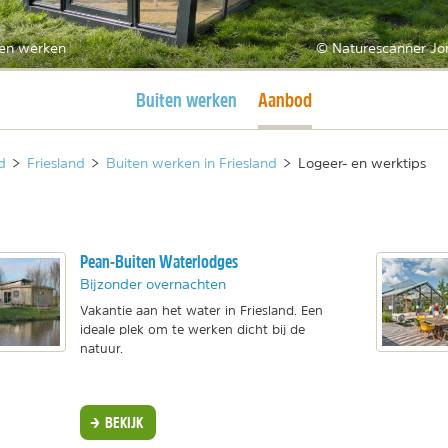
ten werken
© Naturescanner Jo
Huidige pagina
Huidige pagina
Buiten werken
Aanbod
d
>
Friesland
>
Buiten werken in Friesland
>
Logeer- en werktips
Pean-Buiten Waterlodges
Bijzonder overnachten
Vakantie aan het water in Friesland. Een
ideale plek om te werken dicht bij de
natuur.
BEKIJK