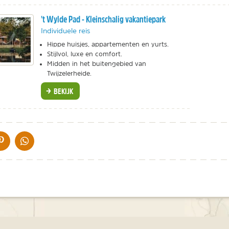
't Wylde Pad - Kleinschalig vakantiepark
Individuele reis
Hippe huisjes, appartementen en yurts.
Stijlvol, luxe en comfort.
Midden in het buitengebied van
Twijzelerheide.
BEKIJK
IA DE MAIL
DELEN OP PINTEREST
DELEN OP WHATSAPP