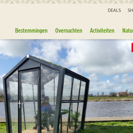
DEALS
S
Bestemmingen
Overnachten
Activiteiten
Natu