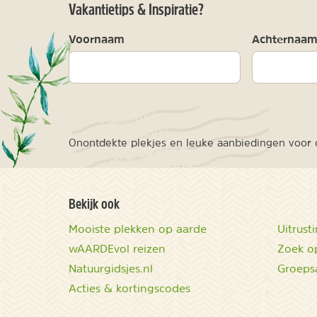
Vakantietips & Inspiratie?
Voornaam
Achternaa
Onontdekte plekjes en leuke aanbiedingen voor o
Bekijk ook
Mooiste plekken op aarde
Uitrust
wAARDEvol reizen
Zoek op
Natuurgidsjes.nl
Groeps
Acties & kortingscodes