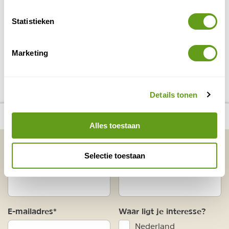
Bijzonder overnachten!
Statistieken
BEKIJK
Marketing
DELEN OP FACEBOOK
DELEN OP X
DELEN VIA DE MAIL
DELEN OP PINTEREST
DELEN OP WH
Deel deze pagina!
Details tonen
number_of_trips:
8
Bekijk alle reizen naar 't Gooi
Bekijk kaart
Alles toestaan
Vakantietips & Inspiratie?
Selectie toestaan
Voornaam
Achternaam
E-mailadres*
Waar ligt je interesse?
Nederland