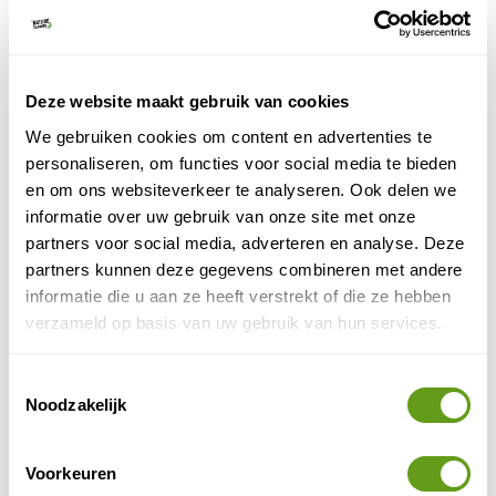
kan je bijzonder overnachten in deze camperboot.
BEKIJK
Deze website maakt gebruik van cookies
Booking.com - Boetiekhotel Hilversum
We gebruiken cookies om content en advertenties te
Overnacht in stijl in deze luxe suites.
personaliseren, om functies voor social media te bieden
Inclusief fantastisch ontbijt.
Hilversumse hei en Spanderswoud
Vlakbij de
.
en om ons websiteverkeer te analyseren. Ook delen we
informatie over uw gebruik van onze site met onze
BEKIJK
partners voor social media, adverteren en analyse. Deze
partners kunnen deze gegevens combineren met andere
Dutchen Suitelodges Gooilanden
informatie die u aan ze heeft verstrekt of die ze hebben
sauna en/of bubbelbad
Lodges met
.
verzameld op basis van uw gebruik van hun services.
Sloepverhuur mogelijk.
Verken de Loosdrechtse Plassen!
Toestemmingsselectie
BEKIJK
Noodzakelijk
Booking.com - Boerenhofstede
B&B boerderij
Zeer sfeervolle
.
Voorkeuren
Wandel zo naar het Naardermeer.