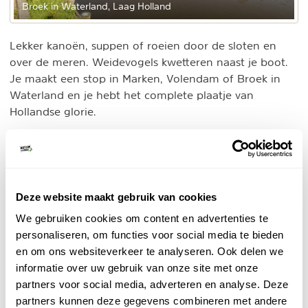
Broek in Waterland, Laag Holland
Lekker kanoën, suppen of roeien door de sloten en
over de meren. Weidevogels kwetteren naast je boot.
Je maakt een stop in Marken, Volendam of Broek in
Waterland en je hebt het complete plaatje van
Hollandse glorie.
6. Zaanstreek
Zaanstreek
De
is onderdeel van Laag Holland. Hier zie
je Holland zoals buitenlandse toeristen het voor zich
Deze website maakt gebruik van cookies
zien. Plat polderland met koeien, kikkers, molens,
bruggetjes en schattige huizen. Stap eens in de
We gebruiken cookies om content en advertenties te
schoenen van de toerist en ontdek waarom Nederland
personaliseren, om functies voor social media te bieden
zo aanspreekt. Bezoek zeker de molens en
en om ons websiteverkeer te analyseren. Ook delen we
Zaanse Schans
tulpenvelden bij de
. We weten zeker
informatie over uw gebruik van onze site met onze
dat je na thuiskomst je liefde voor Nederland hebt
partners voor social media, adverteren en analyse. Deze
herontdekt.
partners kunnen deze gegevens combineren met andere