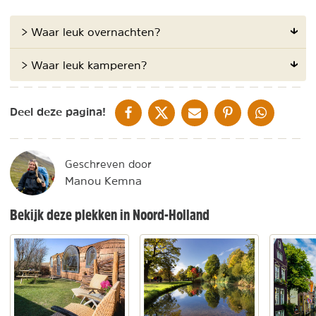
> Waar leuk overnachten?
> Waar leuk kamperen?
DELEN OP FACEBOOK
DELEN OP X
DELEN VIA DE MAIL
DELEN OP PINTEREST
DELEN OP WH
Deel deze pagina!
Geschreven door
Manou Kemna
Bekijk deze plekken in Noord-Holland