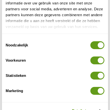
informatie over uw gebruik van onze site met onze
BEKIJK
partners voor social media, adverteren en analyse. Deze
partners kunnen deze gegevens combineren met andere
informatie die u aan ze heeft verstrekt of die ze hebben
5. Kamperen op Texel
verzameld op basis van uw gebruik van hun services.
Vind jij het ook altijd zo heerlijk om je tentje op te
zetten midden in de natuur en volledig op te gaan in
Toestemmingsselectie
camping
het buitenleven? Kies dan voor een mooie
Noodzakelijk
op Texel
, zoals onderstaande van Landal. Midden in de
duinen!
Voorkeuren
Landal Camping - Sluftervallei Texel
Individuele reis
Statistieken
Hier zet jij jouw tentje op midden in de Texelse
duinen! Met genoeg vermaak dankzij het
zwembad, wellness en fietsverhuur.
Marketing
BEKIJK
Belltent bij 't Horntje