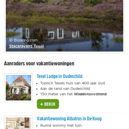
© Booking.com
Stacaravans Texel
Aanraders voor vakantiewoningen
Texel Lodge in Oudeschild
Typisch Texels huis van 400 jaar oud.
Aan de rand van Oudeschild.
Waddenzeestrand
150 meter van het
.
BEKIJK
Vakantiewoning Albatros in De Koog
Ruime woning met tuin.