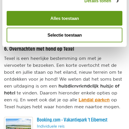
Details tonen
Tent achter de duinen.
Back to basic.
Lekker in de natuur, vlakbij de boot.
Alles toestaan
BEKIJK
Selectie toestaan
6. Overnachten met hond op Texel
Texel is een heerlijke bestemming om met je
viervoeter te bezoeken. Een korte overtocht met de
boot en jullie staan op het eiland, nieuw terrein om te
ontdekken voor je hond! We weten dat het soms best
huisdiervriendelijk huisje of
een uitdaging is om een
hotel
te vinden. Daarom hieronder enkele opties op
Landal parken
een rij. En weet ook dat je op alle
op
Texel huisjes hebt waar honden mee naartoe mogen.
Booking.com - Vakantiepark 't Eibernest
Individuele reis