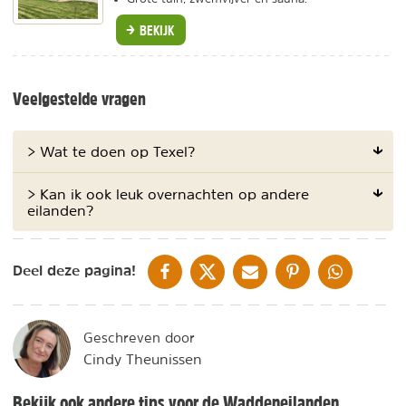
BEKIJK
Veelgestelde vragen
> Wat te doen op Texel?
> Kan ik ook leuk overnachten op andere
eilanden?
DELEN OP FACEBOOK
DELEN OP X
DELEN VIA DE MAIL
DELEN OP PINTEREST
DELEN OP WH
Deel deze pagina!
Geschreven door
Cindy Theunissen
Bekijk ook andere tips voor de Waddeneilanden