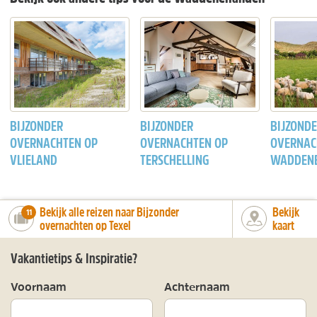
BIJZONDER
BIJZONDER
BIJZOND
OVERNACHTEN OP
OVERNACHTEN OP
OVERNAC
VLIELAND
TERSCHELLING
WADDENE
Bekijk alle reizen naar Bijzonder
Bekijk
number_of_trips:
11
overnachten op Texel
kaart
Vakantietips & Inspiratie?
Voornaam
Achternaam