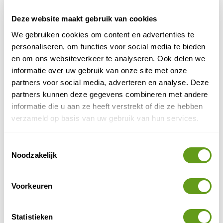
Vernieuwde cottages en lodges op het
vakantiepark in Zandvoort. Ook met wellness
Deze website maakt gebruik van cookies
faciliteiten.
We gebruiken cookies om content en advertenties te
personaliseren, om functies voor social media te bieden
BEKIJK
en om ons websiteverkeer te analyseren. Ook delen we
informatie over uw gebruik van onze site met onze
Landal - Strandhuisjes Zeezigt
partners voor social media, adverteren en analyse. Deze
Logeren óp het strand van Petten
.
partners kunnen deze gegevens combineren met andere
Moderne beach houses met de zee als voortuin.
Sommige huisjes zijn huisdiervriendelijk.
informatie die u aan ze heeft verstrekt of die ze hebben
verzameld op basis van uw gebruik van hun services.
BEKIJK
Toestemmingsselectie
Noodzakelijk
5. Wandelen in Waterland en de Zaanstreek
- Tussen het Waterland en de Zaanstreek ligt
Voorkeuren
Het Twiske
recreatiegebied
met typisch Noord-
Hollandse veenplassen. Hoewel het voor een derde
deel uit water bestaat, valt er ook genoeg te
Statistieken