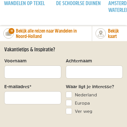
WANDELEN OP TEXEL
DE SCHOORLSE DUINEN
AMSTERD
WATERLE
Bekijk alle reizen naar Wandelen in
Bekijk
number_of_trips:
11
Noord-Holland
kaart
Vakantietips & Inspiratie?
Voornaam
Achternaam
E-mailadres*
Waar ligt je interesse?
Nederland
Europa
Ver weg