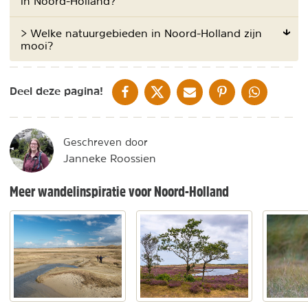
in Noord-Holland?
> Welke natuurgebieden in Noord-Holland zijn
mooi?
DELEN OP FACEBOOK
DELEN OP X
DELEN VIA DE MAIL
DELEN OP PINTEREST
DELEN OP WH
Deel deze pagina!
Geschreven door
Janneke Roossien
Meer wandelinspiratie voor Noord-Holland