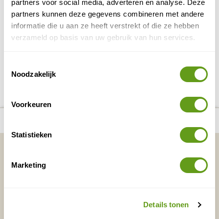
partners voor social media, adverteren en analyse. Deze
privébos!
partners kunnen deze gegevens combineren met andere
Elk huisje is zeer geschikt voor rustzoekers.
informatie die u aan ze heeft verstrekt of die ze hebben
BEKIJK
verzameld op basis van uw gebruik van hun services.
Toestemmingsselectie
DELEN OP FACEBOOK
DELEN OP X
DELEN VIA DE MAIL
DELEN OP PINTEREST
DELEN OP WH
Noodzakelijk
Deel deze pagina!
Voorkeuren
number_of_trips:
5
Bekijk alle reizen naar Lemelerberg
Bekijk kaart
Statistieken
Vakantietips & Inspiratie?
Marketing
Voornaam
Achternaam
Details tonen
E-mailadres*
Waar ligt je interesse?