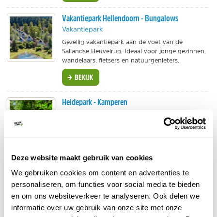
Vakantiepark Hellendoorn - Bungalows
Vakantiepark
Gezellig vakantiepark aan de voet van de
Sallandse Heuvelrug. Ideaal voor jonge gezinnen,
wandelaars, fietsers en natuurgenieters.
BEKIJK
Heidepark - Kamperen
Vakantiepark
Gezellige en kindvriendelijke camping in
Lemelerveld. Je kunt ook een accommodatie
huren: trekkershutten, glamping tenten en
stacaravans.
Deze website maakt gebruik van cookies
BEKIJK
We gebruiken cookies om content en advertenties te
personaliseren, om functies voor social media te bieden
De Hasselerhof - Huisjes in de natuur
en om ons websiteverkeer te analyseren. Ook delen we
Kies uit de vier vakantiehuisjes bij Ommen.
informatie over uw gebruik van onze site met onze
Zoals Klein Paradijs, op een landgoed met