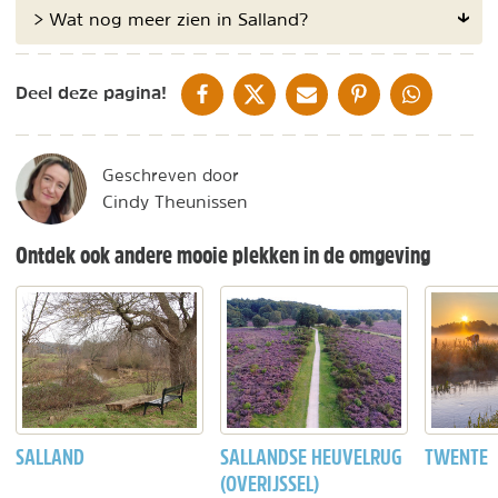
> Wat nog meer zien in Salland?
DELEN OP FACEBOOK
DELEN OP X
DELEN VIA DE MAIL
DELEN OP PINTEREST
DELEN OP WH
Deel deze pagina!
Geschreven door
Cindy Theunissen
Ontdek ook andere mooie plekken in de omgeving
SALLAND
SALLANDSE HEUVELRUG
TWENTE
(OVERIJSSEL)