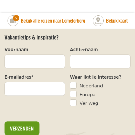
number_of_trips:
5
Bekijk alle reizen naar Lemelerberg
Bekijk kaart
Vakantietips & Inspiratie?
Voornaam
Achternaam
E-mailadres*
Waar ligt je interesse?
Nederland
Europa
Ver weg
VERZENDEN