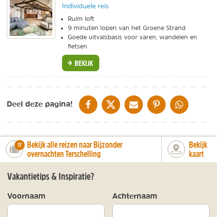
Individuele reis
Ruim loft
9 minuten lopen van het Groene Strand
Goede uitvalsbasis voor varen, wandelen en
fietsen
BEKIJK
DELEN OP FACEBOOK
DELEN OP X
DELEN VIA DE MAIL
DELEN OP PINTEREST
DELEN OP WH
Deel deze pagina!
Bekijk alle reizen naar Bijzonder
Bekijk
number_of_trips:
17
overnachten Terschelling
kaart
Vakantietips & Inspiratie?
Voornaam
Achternaam