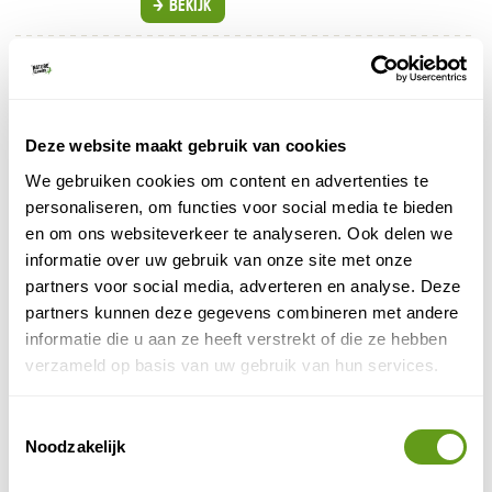
BEKIJK
Booking.com - Hotel Bornholm
Individuele reis
Fijn hotel in West-Terschelling met gedeeld
wellnesscentrum met een sauna en Turks
Deze website maakt gebruik van cookies
stoombad.
We gebruiken cookies om content en advertenties te
BEKIJK
personaliseren, om functies voor social media te bieden
en om ons websiteverkeer te analyseren. Ook delen we
Booking.com - Paal 8 Hotel aan Zee
informatie over uw gebruik van onze site met onze
Individuele reis
partners voor social media, adverteren en analyse. Deze
Pal aan het strand in Noord-Terschelling ligt dit
partners kunnen deze gegevens combineren met andere
fijne hotel. Aan alles is gedacht: een restaurant en
informatie die u aan ze heeft verstrekt of die ze hebben
bar, wellness en binnenzwembad. Hond is
verzameld op basis van uw gebruik van hun services.
welkom.
BEKIJK
Toestemmingsselectie
Noodzakelijk
Booking.com - Hondvriendelijk hotel