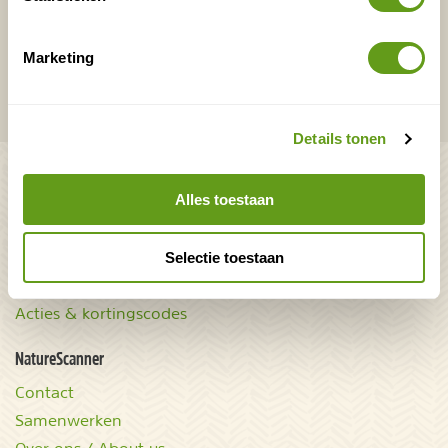
VERZENDEN
Marketing
Onontdekte plekjes en leuke aanbiedingen voor
overnachtingen en vakanties in de natuur!
Details tonen
Bekijk ook
Alles toestaan
Mooiste plekken op
Uitrusting
aarde
Zoek op reistype
Selectie toestaan
wAARDEvol reizen
Groepsaccommodaties
Natuurgidsjes.nl
Acties & kortingscodes
NatureScanner
Contact
Samenwerken