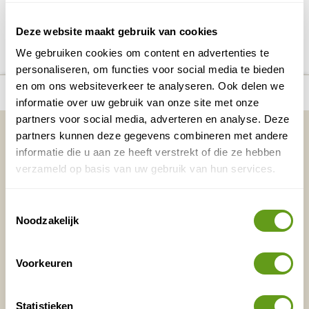
DELEN OP FACEBOOK
DELEN OP X
DELEN VIA DE MAIL
DELEN OP PINTEREST
DELEN OP WH
Deel deze pagina!
Deze website maakt gebruik van cookies
We gebruiken cookies om content en advertenties te
personaliseren, om functies voor social media te bieden
en om ons websiteverkeer te analyseren. Ook delen we
number_of_trips:
4
Bekijk alle reizen naar Vlieland
Bekijk kaart
informatie over uw gebruik van onze site met onze
partners voor social media, adverteren en analyse. Deze
Vakantietips & Inspiratie?
partners kunnen deze gegevens combineren met andere
informatie die u aan ze heeft verstrekt of die ze hebben
Voornaam
Achternaam
verzameld op basis van uw gebruik van hun services.
Toestemmingsselectie
E-mailadres*
Waar ligt je interesse?
Noodzakelijk
Nederland
Europa
Voorkeuren
Ver weg
Statistieken