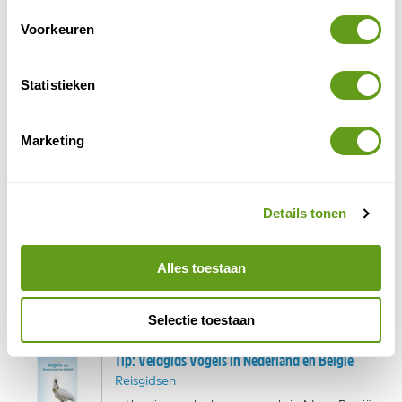
Naturescenes
van
.
Voorkeuren
Statistieken
Marketing
Details tonen
Alles toestaan
© Jordan van der Maas
Zilvermeeuw
Selectie toestaan
Tip: Veldgids Vogels in Nederland en België
Reisgidsen