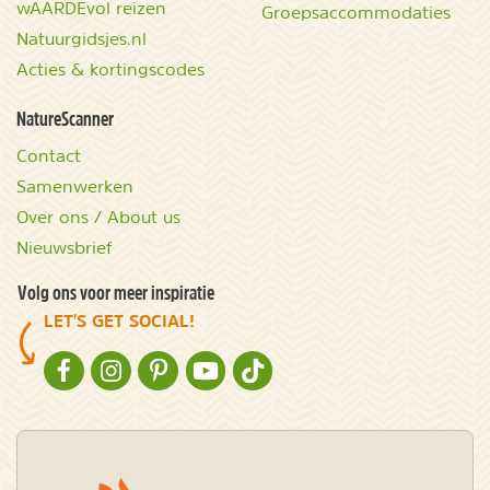
wAARDEvol reizen
Groepsaccommodaties
Natuurgidsjes.nl
Acties & kortingscodes
NatureScanner
Contact
Samenwerken
Over ons / About us
Nieuwsbrief
Volg ons voor meer inspiratie
LET'S GET SOCIAL!
NATURESCANNER OP FACEBOOK
NATURESCANNER OP INSTAGRAM
NATURESCANNER OP PINTEREST
NATURESCANNER OP YOUTUBE
NATURESCANNER OP TIKTOK