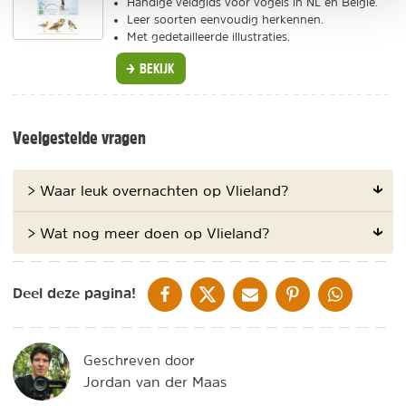
Handige veldgids voor vogels in NL en België.
Leer soorten eenvoudig herkennen.
Met gedetailleerde illustraties.
BEKIJK
Veelgestelde vragen
> Waar leuk overnachten op Vlieland?
> Wat nog meer doen op Vlieland?
DELEN OP FACEBOOK
DELEN OP X
DELEN VIA DE MAIL
DELEN OP PINTEREST
DELEN OP WH
Deel deze pagina!
Geschreven door
Jordan van der Maas