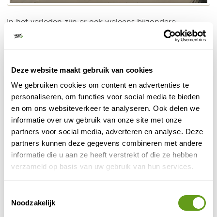
In het verleden zijn er ook weleens bijzondere
dwaalgasten gespot op Vlieland, zoals twee
sneeuwuilen! De kans dat je ze vaker ziet is heel klein.
Maar uiteindelijk maakt dat de natuur wel des te
mooier. Je weet immers nooit wat je tegen zal komen.
Deze website maakt gebruik van cookies
Zo is er voor iedere vogelaar een reden om eens een
We gebruiken cookies om content en advertenties te
kijkje te nemen op Vlieland.
personaliseren, om functies voor social media te bieden
en om ons websiteverkeer te analyseren. Ook delen we
Vogelreis Vlieland
informatie over uw gebruik van onze site met onze
partners voor social media, adverteren en analyse. Deze
vogels spotten op Vlieland
Zelf ook
? Boek dan een
partners kunnen deze gegevens combineren met andere
leuk huisje op het eiland en trek er met je verrekijker
informatie die u aan ze heeft verstrekt of die ze hebben
op uit. Of ga mee met een excursie, bijvoorbeeld van
verzameld op basis van uw gebruik van hun services.
Staatsbosbeheer. Wie op zoek is naar een leuke
slaapplek op het eiland raden we aan eens te kijken bij
bijzondere overnachtingen op Vlieland
de
.
Toestemmingsselectie
Noodzakelijk
Deze tekst werd geschreven door Jordan van der Maas