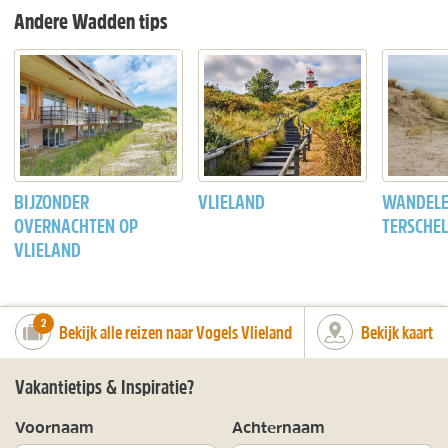
Andere Wadden tips
BIJZONDER
VLIELAND
WANDELE
OVERNACHTEN OP
TERSCHEL
VLIELAND
number_of_trips:
2
Bekijk alle reizen naar Vogels Vlieland
Bekijk kaart
Vakantietips & Inspiratie?
Voornaam
Achternaam