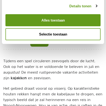
ontluikt.
Details tonen
Abel Reizen - Fietsvakantie
Individuele reis
Alles toestaan
Individuele fietsvakantie met e-bike. Met de fiets
langs de mooiste plekken van de Lofoten.
Selectie toestaan
BEKIJK
Tijdens een spel circuleren zeevogels door de lucht.
Ook op het water is er voldoende te beleven in juli en
augustus! De meest rustgevende vakantie activiteiten
kajakken
zijn
en zeevissen.
Het gebied draait vooral op visserij. Op karakteristieke
houten rekken hangt men de kabeljauw te drogen, een
typisch beeld dat je zal herinneren na een reis in
Noord-Noorwegen. Hou je van actie, dan is raften in de