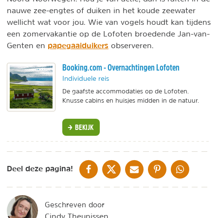
nauwe zee-engtes of duiken in het koude zeewater
wellicht wat voor jou. Wie van vogels houdt kan tijdens
een zomervakantie op de Lofoten broedende Jan-van-
papegaaiduikers
Genten en
observeren.
Booking.com - Overnachtingen Lofoten
Individuele reis
De gaafste accommodaties op de Lofoten.
Knusse cabins en huisjes midden in de natuur.
BEKIJK
DELEN OP FACEBOOK
DELEN OP X
DELEN VIA DE MAIL
DELEN OP PINTEREST
DELEN OP WH
Deel deze pagina!
Geschreven door
Cindy Theunissen