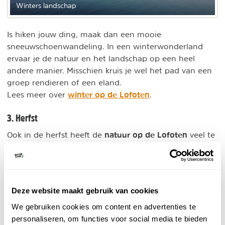
Winters landschap
Is hiken jouw ding, maak dan een mooie
sneeuwschoenwandeling. In een winterwonderland
ervaar je de natuur en het landschap op een heel
andere manier. Misschien kruis je wel het pad van een
groep rendieren of een eland.
winter op de Lofoten
Lees meer over
.
3. Herfst
natuur op de Lofoten
Ook in de herfst heeft de
veel te
bieden: mooie kleuren en lekkere paddenstoelen en
bessen. Tijdens een schaapsafari kan je met de
plaatselijke boeren mee de schapen uit de bergen
halen alvorens de koude winter zijn intrede doet. Ook
Deze website maakt gebruik van cookies
maak je in de herfst grote kans op het zien van het
We gebruiken cookies om content en advertenties te
noorderlicht en walvissen.
personaliseren, om functies voor social media te bieden