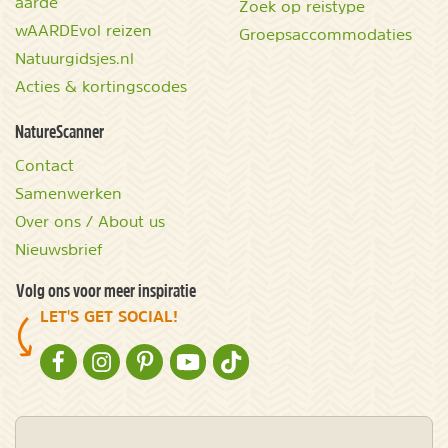
aarde
Zoek op reistype
wAARDEvol reizen
Groepsaccommodaties
Natuurgidsjes.nl
Acties & kortingscodes
NatureScanner
Contact
Samenwerken
Over ons / About us
Nieuwsbrief
Volg ons voor meer inspiratie
LET'S GET SOCIAL!
NATURESCANNER OP FACEBOOK
NATURESCANNER OP INSTAGRAM
NATURESCANNER OP PINTEREST
NATURESCANNER OP YOUTUBE
NATURESCANNER OP TIKTOK