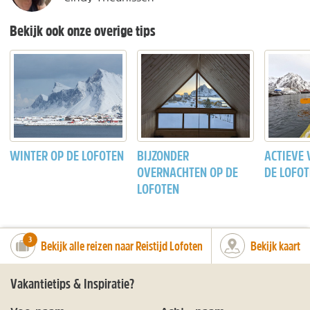
Bekijk ook onze overige tips
WINTER OP DE LOFOTEN
BIJZONDER
ACTIEVE 
OVERNACHTEN OP DE
DE LOFO
LOFOTEN
number_of_trips:
3
Bekijk alle reizen naar Reistijd Lofoten
Bekijk kaart
Vakantietips & Inspiratie?