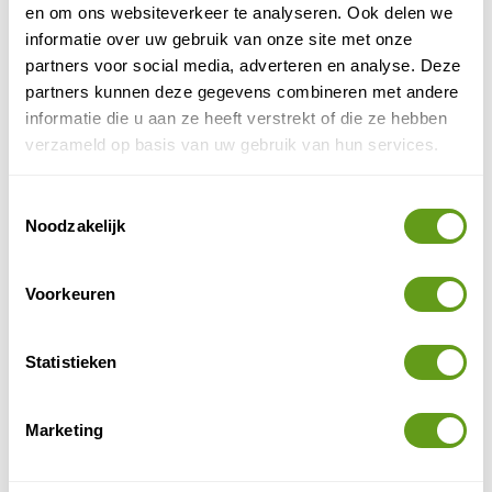
en om ons websiteverkeer te analyseren. Ook delen we
informatie over uw gebruik van onze site met onze
partners voor social media, adverteren en analyse. Deze
partners kunnen deze gegevens combineren met andere
informatie die u aan ze heeft verstrekt of die ze hebben
verzameld op basis van uw gebruik van hun services.
Toestemmingsselectie
Noodzakelijk
Voorkeuren
Herfstkleuren
Statistieken
4. Lente
Hoewel het soms nog koud kan zijn is het voorjaar ook
Marketing
een prachtige periode om de Lofoten te verkennen.
Het landschap staat prachtig in bloei en natuur