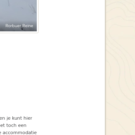
Rorbuer Reine
en je kunt hier
eet toch een
eze accommodatie