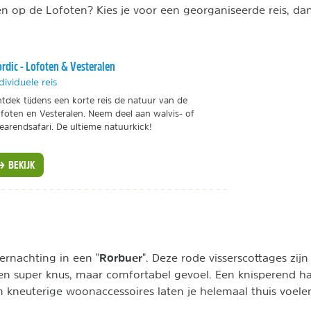
 op de Lofoten? Kies je voor een georganiseerde reis, dan
rdic - Lofoten & Vesteralen
dividuele reis
tdek tijdens een korte reis de natuur van de
foten en Vesteralen. Neem deel aan walvis- of
earendsafari. De ultieme natuurkick!
BEKIJK
Rorbuer
ernachting in een "
". Deze rode visserscottages zijn
en super knus, maar comfortabel gevoel. Een knisperend h
 kneuterige woonaccessoires laten je helemaal thuis voel