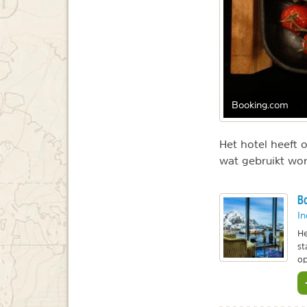
Booking.com
Het hotel heeft 
wat gebruikt wo
Bo
In
He
st
op