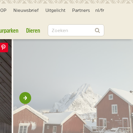
HOP
Nieuwsbrief
Uitgelicht
Partners
nl
/
fr
Zoeken
urparken
Dieren
Zoeken
Volgende