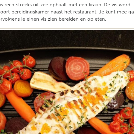
is rechtstreeks uit zee ophaalt met een kraan. De vis wordt
soort bereidingskamer naast het restaurant. Je kunt mee g
ervolgens je eigen vis zien bereiden en op eten.