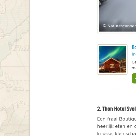
© Naturescanner
Bo
In
Ge
mo
2. Thon Hotel Svo
Een fraai Boutiqu
heerlijk eten en
knusse, kleinsch