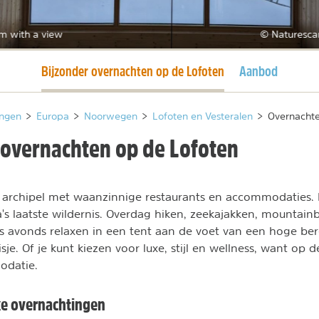
m with a view
© Naturesca
Huidige pagina
Bijzonder overnachten op de Lofoten
Aanbod
ngen
>
Europa
>
Noorwegen
>
Lofoten en Vesteralen
>
Overnachte
 overnachten op de Lofoten
 archipel met waanzinnige restaurants en accommodaties. H
's laatste wildernis. Overdag hiken, zeekajakken, mountainb
's avonds relaxen in een tent aan de voet van een hoge ber
sje. Of je kunt kiezen voor luxe, stijl en wellness, want op 
odatie.
ke overnachtingen