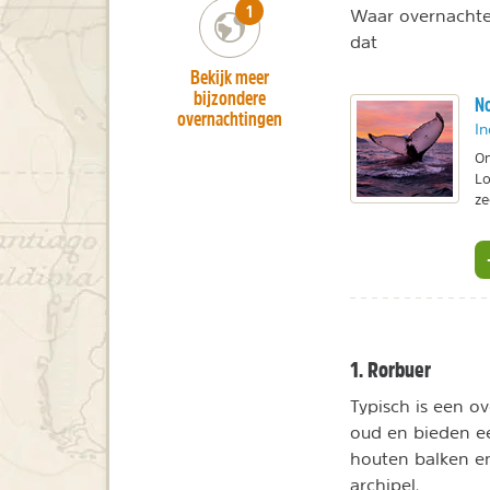
number_of_trips:
1
Waar overnachten
dat
Bekijk meer
bijzondere
No
overnachtingen
In
On
Lo
ze
1. Rorbuer
Typisch is een ov
oud en bieden e
houten balken en
archipel.