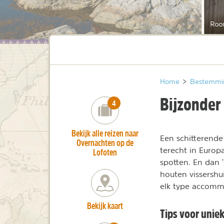
Roo
Home
>
Bestemmi
Bijzonder
number_of_trips:
4
Bekijk alle reizen naar
Een schitterende
Overnachten op de
terecht in Europa
Lofoten
spotten. En dan 
houten vissershui
elk type accomm
Bekijk kaart
Tips voor unie