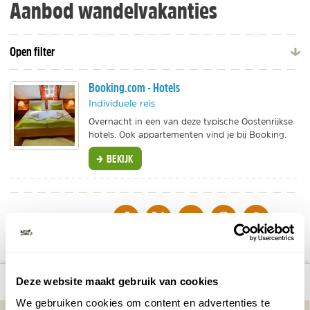
Aanbod wandelvakanties
Open filter
Booking.com - Hotels
Individuele reis
Overnacht in een van deze typische Oostenrijkse
hotels. Ook appartementen vind je bij Booking.
BEKIJK
DELEN OP FACEBOOK
DELEN OP X
DELEN VIA DE MAIL
DELEN OP PINTEREST
DELEN OP WH
Deel deze pagina!
Bekijk alle reizen naar Wandelen in
Bekijk
number_of_trips:
1
Deze website maakt gebruik van cookies
Hochsteiermark
kaart
We gebruiken cookies om content en advertenties te