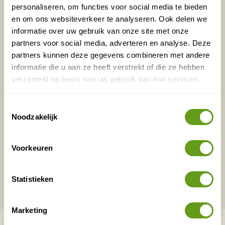
Vakantietips & Inspiratie?
personaliseren, om functies voor social media te bieden
en om ons websiteverkeer te analyseren. Ook delen we
Voornaam
Achternaam
informatie over uw gebruik van onze site met onze
partners voor social media, adverteren en analyse. Deze
partners kunnen deze gegevens combineren met andere
informatie die u aan ze heeft verstrekt of die ze hebben
E-mailadres*
Waar ligt je interesse?
verzameld op basis van uw gebruik van hun services.
Nederland
Europa
Toestemmingsselectie
Noodzakelijk
Ver weg
Voorkeuren
VERZENDEN
Statistieken
Onontdekte plekjes en leuke aanbiedingen voor
overnachtingen en vakanties in de natuur!
Marketing
Bekijk ook