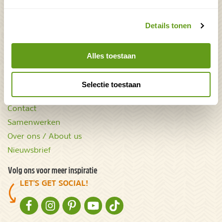
Mooiste plekken op
Uitrusting
Details tonen
aarde
Zoek op reistype
wAARDEvol reizen
Groepsaccommodaties
Natuurgidsjes.nl
Alles toestaan
Acties & kortingscodes
Selectie toestaan
NatureScanner
Contact
Samenwerken
Over ons / About us
Nieuwsbrief
Volg ons voor meer inspiratie
LET'S GET SOCIAL!
NATURESCANNER OP FACEBOOK
NATURESCANNER OP INSTAGRAM
NATURESCANNER OP PINTEREST
NATURESCANNER OP YOUTUBE
NATURESCANNER OP TIKTOK