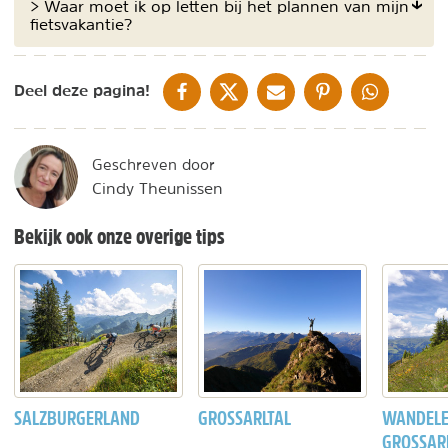
> Waar moet ik op letten bij het plannen van mijn
fietsvakantie?
DELEN OP FACEBOOK
DELEN OP X
DELEN VIA DE MAIL
DELEN OP PINTEREST
DELEN OP WH
Deel deze pagina!
Geschreven door
Cindy Theunissen
Bekijk ook onze overige tips
SALZBURGERLAND
GROSSARLTAL
WANDELE
GROSSAR