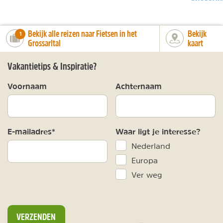
Bekijk alle reizen naar Fietsen in het
Bekijk
number_of_trips:
1
Grossarltal
kaart
Vakantietips & Inspiratie?
Voornaam
Achternaam
E-mailadres*
Waar ligt je interesse?
Nederland
Europa
Ver weg
VERZENDEN