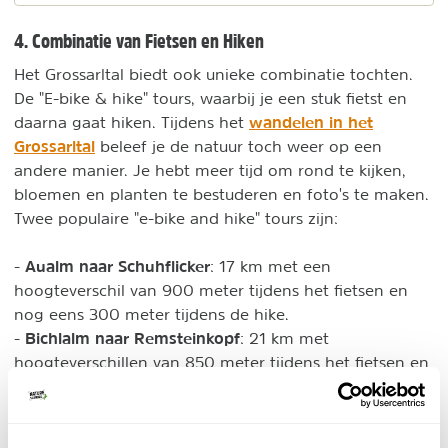
4. Combinatie van Fietsen en Hiken
Het Grossarltal biedt ook unieke combinatie tochten.
De "E-bike & hike" tours, waarbij je een stuk fietst en
wandelen in het
daarna gaat hiken. Tijdens het
Grossarltal
beleef je de natuur toch weer op een
andere manier. Je hebt meer tijd om rond te kijken,
bloemen en planten te bestuderen en foto's te maken.
Twee populaire "e-bike and hike" tours zijn:
Aualm naar Schuhflicker
-
: 17 km met een
hoogteverschil van 900 meter tijdens het fietsen en
nog eens 300 meter tijdens de hike.
Bichlalm naar Remsteinkopf
-
: 21 km met
hoogteverschillen van 850 meter tijdens het fietsen en
200 meter tijdens het wandelen.
Deze combinatietours zijn geschikt voor jou, als je van