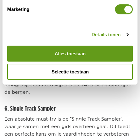
5. Techniektraining voor fietsers
Marketing
Voor wie zijn of haar fietstechnieken wil verbeteren, is
er techniektraining beschikbaar in deze regio van
SalzburgerLand. Zowel beginners als ervaren fietsers
Details tonen
kunnen deelnemen aan deze trainingen, die worden
aangeboden door gecertificeerde fietsgidsen.
Alles toestaan
Tijdens een begeleide tocht kun je leren hoe je jouw e-
bike beter kunt beheersen, zoals het correct
Selectie toestaan
opstappen, afstappen, remmen en sturen. Dit alles
draagt bij aan een veiligere en leukere fietservaring in
de bergen.
6. Single Track Sampler
Een absolute must-try is de "Single Track Sampler",
waar je samen met een gids overheen gaat. Dit biedt
een perfecte kans om je vaardigheden te verbeteren