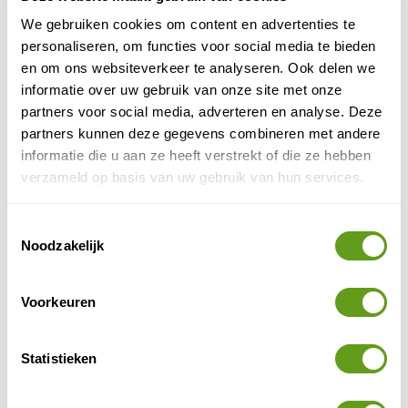
We gebruiken cookies om content en advertenties te
Schladming-Dachstein
personaliseren, om functies voor social media te bieden
Winter en zomer is het goed vertoeven in
en om ons websiteverkeer te analyseren. Ook delen we
Schladming-Dachstein. Welmoed vertelt je meer
informatie over uw gebruik van onze site met onze
over wintersport en de leukste zomeractiviteiten
in dit deel...
partners voor social media, adverteren en analyse. Deze
partners kunnen deze gegevens combineren met andere
BEKIJK
informatie die u aan ze heeft verstrekt of die ze hebben
verzameld op basis van uw gebruik van hun services.
Wintersport in Oostenrijk
Tips voor goede en leuke skigebieden in
Oostenrijk. Met bij elk wintersportgebied leuke
Toestemmingsselectie
reistips en accommodaties. Ben jij klaar voor
Noodzakelijk
een...
BEKIJK
Voorkeuren
DELEN OP FACEBOOK
DELEN OP X
DELEN VIA DE MAIL
DELEN OP PINTEREST
DELEN OP WH
Deel deze pagina!
Statistieken