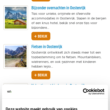
Bijzonder overnachten in Oostenrijk
Tips voor unieke, originele en sfeervolle
accommodaties in Oostenrijk. Slapen in de bergen
of een knus hotel, bekijk snel onze tips voor
bijzondere...
BEKIJK
Fietsen in Oostenrijk
Oostenrijk ontwikkelt zich steeds meer tot een
topbestemming om te fietsen. Mountainbikers,
wielrenners, en ook gezinnen met kinderen
hebben legio...
BEKIJK
Vakantie met kinderen in Oostenrijk
Met de kinderen naar de bergen! Oostenrijk is een
walhalla voor gezinnen die graag actief buiten
zijn. De imposante bergmassieven, glasheldere...
Deze website maakt gebruik van cookies
BEKIJK