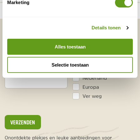
Marketing
number_of_trips:
3
Bekijk alle reizen naar Steiermark
Bekijk kaart
Vakantietips & Inspiratie?
Details tonen
Voornaam
Achternaam
Alles toestaan
Selectie toestaan
E-mailadres*
Waar ligt je interesse?
Nederland
Europa
Ver weg
VERZENDEN
Onontdekte plekjes en leuke aanbiedingen voor