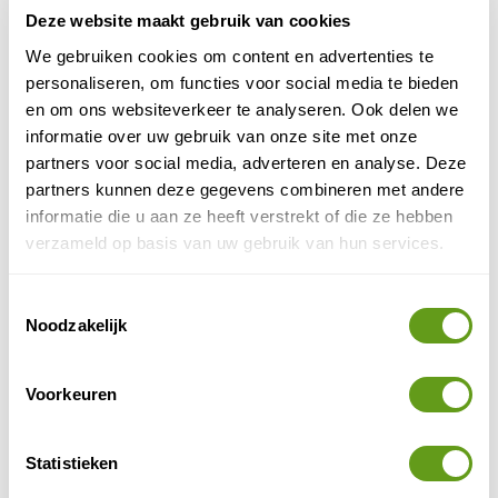
Deze website maakt gebruik van cookies
We gebruiken cookies om content en advertenties te
personaliseren, om functies voor social media te bieden
en om ons websiteverkeer te analyseren. Ook delen we
informatie over uw gebruik van onze site met onze
partners voor social media, adverteren en analyse. Deze
partners kunnen deze gegevens combineren met andere
informatie die u aan ze heeft verstrekt of die ze hebben
verzameld op basis van uw gebruik van hun services.
© Naturescanner Welmoed
Uitzicht vanaf Rittisberg
Toestemmingsselectie
Noodzakelijk
Dat het zo heerlijk rustig is in Ramsau am Dachstein is
absoluut niet vanzelfsprekend, vertelt gids Heinz
Prugger ons terwijl we vanaf de Rittisberg uitkijken
Voorkeuren
over Ramsau’s hoogplateau en zijn omringende
bergen. De nu gepensioneerde Heinz was 40 jaar
Statistieken
directeur bij de lokale VVV en is medeverantwoordelijk