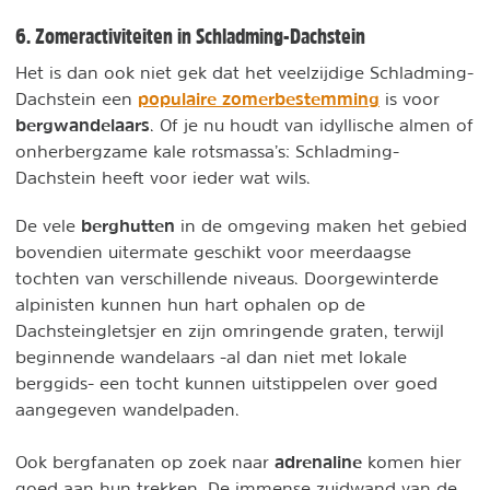
6. Zomeractiviteiten in Schladming-Dachstein
Het is dan ook niet gek dat het veelzijdige Schladming-
populaire zomerbestemming
Dachstein een
is voor
bergwandelaars
. Of je nu houdt van idyllische almen of
onherbergzame kale rotsmassa’s: Schladming-
Dachstein heeft voor ieder wat wils.
berghutten
De vele
in de omgeving maken het gebied
bovendien uitermate geschikt voor meerdaagse
tochten van verschillende niveaus. Doorgewinterde
alpinisten kunnen hun hart ophalen op de
Dachsteingletsjer en zijn omringende graten, terwijl
beginnende wandelaars -al dan niet met lokale
berggids- een tocht kunnen uitstippelen over goed
aangegeven wandelpaden.
adrenaline
Ook bergfanaten op zoek naar
komen hier
goed aan hun trekken. De immense zuidwand van de