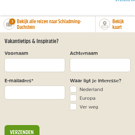
Bekijk alle reizen naar Schladming-
Bekijk
number_of_trips:
3
Dachstein
kaart
Vakantietips & Inspiratie?
Voornaam
Achternaam
E-mailadres*
Waar ligt je interesse?
Nederland
Europa
Ver weg
VERZENDEN