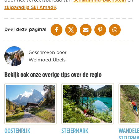
skiparadijs Ski Amadé
.
DELEN OP FACEBOOK
DELEN OP X
DELEN VIA DE MAIL
DELEN OP PINTEREST
DELEN OP WH
Deel deze pagina!
Geschreven door
Welmoed Ubels
Bekijk ook onze overige tips over de regio
OOSTENRIJK
STEIERMARK
WANDELE
STEIERM