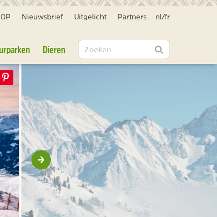
HOP
Nieuwsbrief
Uitgelicht
Partners
nl
/
fr
Zoeken
urparken
Dieren
Zoeken
Volgende