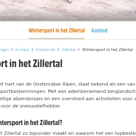
n in het Zillertal
Huidige pagina
Wintersport in het Zillertal
Aanbod
ngen
>
Europa
>
Oostenrijk
>
Zillertal
>
Wintersport in het Zillertal
t in het Zillertal
 het hart van de Oostenrijkse Alpen, staat bekend als een va
rsportbestemmingen. Met een adembenemend berglandschap
llige alpendorpjes en een overvloed aan activiteiten voor al
 voor de sneeuwliefhebber.
ersport in het Zillertal?
t Zillertal zo bijzonder maakt en waarom het een topbest