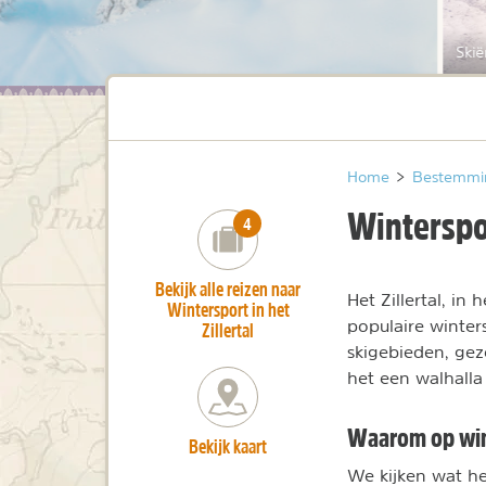
Skië
Home
>
Bestemmi
Winterspor
number_of_trips:
4
Bekijk alle reizen naar
Het Zillertal, in
Wintersport in het
populaire winte
Zillertal
skigebieden, geze
het een walhalla
Waarom op wint
Bekijk kaart
We kijken wat he