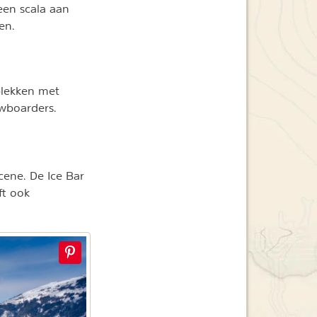
 een scala aan
en.
 plekken met
owboarders.
cene. De Ice Bar
ft ook