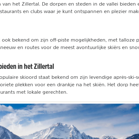
 van het Zillertal. De dorpen en steden in de vallei bieden
restaurants en clubs waar je kunt ontspannen en plezier mak
aat ook bekend om zijn off-piste mogelijkheden, met talloze
neeuw en routes voor de meest avontuurlijke skiërs en sn
eden in het Zillertal
populaire skioord staat bekend om zijn levendige après-ski-s
voriete plekken voor een drankje na het skiën. Het dorp hee
aurants met lokale gerechten.