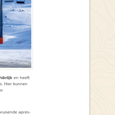
Gerlos
ndelijk
en heeft
es. Hier kunnen
w.
bruisende après-