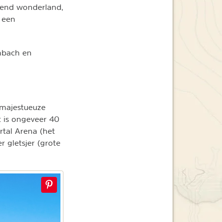
rend wonderland,
 een
enbach en
 majestueuze
t is ongeveer 40
ertal Arena (het
 gletsjer (grote