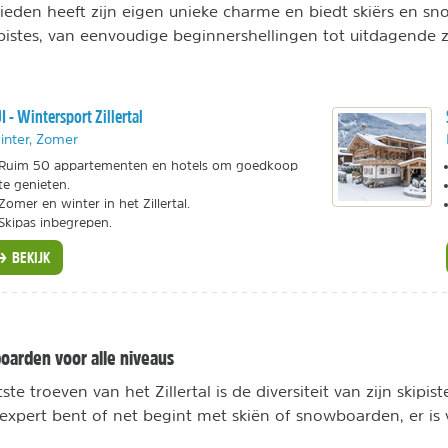
ieden heeft zijn eigen unieke charme en biedt skiërs en s
pistes, van eenvoudige beginnershellingen tot uitdagende 
I - Wintersport Zillertal
inter, Zomer
Ruim 50 appartementen en hotels om goedkoop
te genieten.
Zomer en winter in het Zillertal.
Skipas inbegrepen.
BEKIJK
oarden voor alle niveaus
te troeven van het Zillertal is de diversiteit van zijn skipist
xpert bent of net begint met skiën of snowboarden, er is v