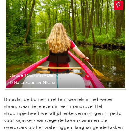
Etappe 1 Sorkwity - Bieńki
© Naturescanner Mischa
Doordat de bomen met hun wortels in het water
staan, waan je je even in een mangrove. Het
stroompje heeft wel altijd leuke verrassingen in petto
voor kajakkers vanwege de boomstammen die
overdwars op het water liggen, laaghangende takken