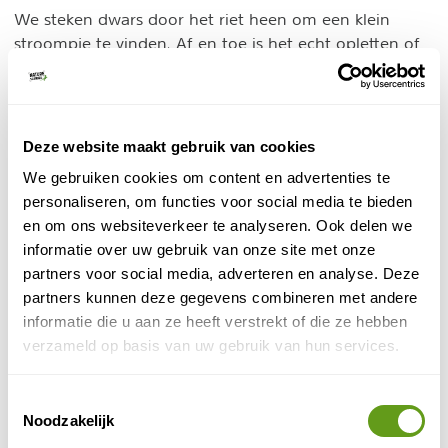
We steken dwars door het riet heen om een klein
stroompje te vinden. Af en toe is het echt opletten of
je het juiste pad in vaart. Daarvoor is Google Maps erg
handig, vrijwel alle kleine stroompjes zijn
aangegeven. We zoeken een weg door de rietvelden
terwijl we genieten van een beschut stukje trail.
Deze website maakt gebruik van cookies
We gebruiken cookies om content en advertenties te
personaliseren, om functies voor social media te bieden
en om ons websiteverkeer te analyseren. Ook delen we
informatie over uw gebruik van onze site met onze
partners voor social media, adverteren en analyse. Deze
partners kunnen deze gegevens combineren met andere
informatie die u aan ze heeft verstrekt of die ze hebben
verzameld op basis van uw gebruik van hun services.
Toestemmingsselectie
Noodzakelijk
© Naturescanner Mischa