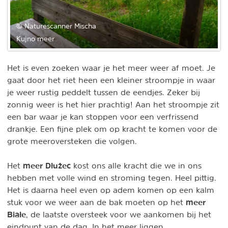
© Naturescanner Mischa
Kujno meer
Het is even zoeken waar je het meer weer af moet. Je
gaat door het riet heen een kleiner stroompje in waar
je weer rustig peddelt tussen de eendjes. Zeker bij
zonnig weer is het hier prachtig! Aan het stroompje zit
een bar waar je kan stoppen voor een verfrissend
drankje. Een fijne plek om op kracht te komen voor de
grote meeroversteken die volgen.
meer
Dłużec
Het
kost ons alle kracht die we in ons
hebben met volle wind en stroming tegen. Heel pittig.
Het is daarna heel even op adem komen op een kalm
meer
stuk voor we weer aan de bak moeten op het
Białe
, de laatste oversteek voor we aankomen bij het
eindpunt van de dag. In het meer liggen