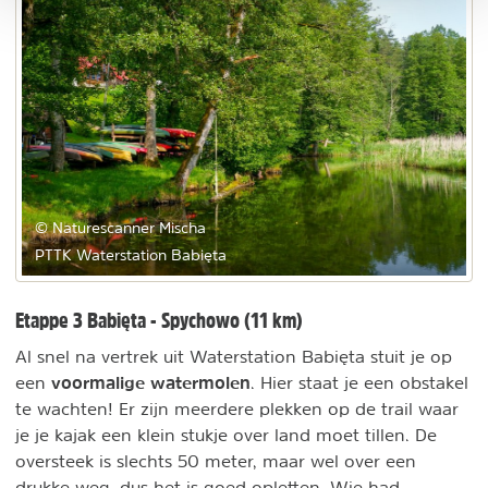
© Naturescanner Mischa
PTTK Waterstation Babięta
Etappe 3 Babięta - Spychowo (11 km)
Al snel na vertrek uit Waterstation Babięta stuit je op
voormalige watermolen
een
. Hier staat je een obstakel
te wachten! Er zijn meerdere plekken op de trail waar
je je kajak een klein stukje over land moet tillen. De
oversteek is slechts 50 meter, maar wel over een
drukke weg, dus het is goed opletten. Wie had