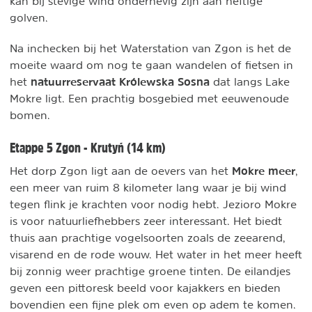
kan bij stevige wind onderhevig zijn aan heftige
golven.
Na inchecken bij het Waterstation van Zgon is het de
moeite waard om nog te gaan wandelen of fietsen in
natuurreservaat Królewska Sosna
het
dat langs Lake
Mokre ligt. Een prachtig bosgebied met eeuwenoude
bomen.
Etappe 5 Zgon - Krutyń (14 km)
Mokre meer
Het dorp Zgon ligt aan de oevers van het
,
een meer van ruim 8 kilometer lang waar je bij wind
tegen flink je krachten voor nodig hebt. Jezioro Mokre
is voor natuurliefhebbers zeer interessant. Het biedt
thuis aan prachtige vogelsoorten zoals de zeearend,
visarend en de rode wouw. Het water in het meer heeft
bij zonnig weer prachtige groene tinten. De eilandjes
geven een pittoresk beeld voor kajakkers en bieden
bovendien een fijne plek om even op adem te komen.