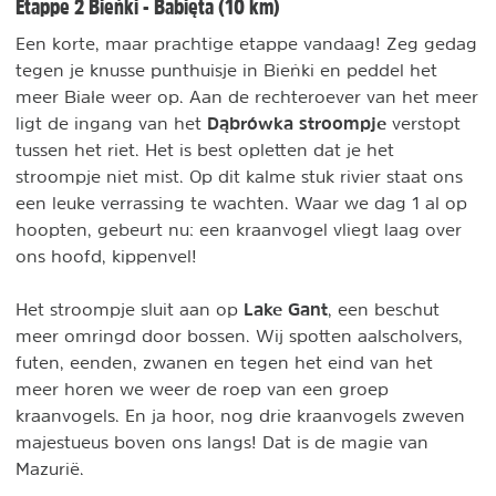
Etappe 2 Bieńki - Babięta (10 km)
Een korte, maar prachtige etappe vandaag! Zeg gedag
tegen je knusse punthuisje in Bieńki en peddel het
meer Białe weer op. Aan de rechteroever van het meer
Dąbrówka stroompje
ligt de ingang van het
verstopt
tussen het riet. Het is best opletten dat je het
stroompje niet mist. Op dit kalme stuk rivier staat ons
een leuke verrassing te wachten. Waar we dag 1 al op
hoopten, gebeurt nu: een kraanvogel vliegt laag over
ons hoofd, kippenvel!
Lake Gant
Het stroompje sluit aan op
, een beschut
meer omringd door bossen. Wij spotten aalscholvers,
futen, eenden, zwanen en tegen het eind van het
meer horen we weer de roep van een groep
kraanvogels. En ja hoor, nog drie kraanvogels zweven
majestueus boven ons langs! Dat is de magie van
Mazurië.