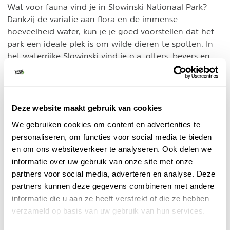
Wat voor fauna vind je in Slowinski Nationaal Park?
Dankzij de variatie aan flora en de immense
hoeveelheid water, kun je je goed voorstellen dat het
park een ideale plek is om wilde dieren te spotten. In
het waterrijke Slowinski vind je o.a. otters, bevers en
vooral ook veel insectensoorten.
Ook verschillende broedende vogels, zoals de ooievaar
en de imposante oehoe tref je hier. Vogelaars kunnen
Deze website maakt gebruik van cookies
o.a. ook de dwergstern, tureluur, bontbekplevier en
We gebruiken cookies om content en advertenties te
bergeend observeren. In totaal zijn er 260
personaliseren, om functies voor social media te bieden
vogelsoorten om te waarnemen.
en om ons websiteverkeer te analyseren. Ook delen we
informatie over uw gebruik van onze site met onze
3. Flora in Slowinski
partners voor social media, adverteren en analyse. Deze
Tussen de duinen en bossen in tref je moerassen,
partners kunnen deze gegevens combineren met andere
venen en weides. In dit natuurgebied groeit en bloeit
informatie die u aan ze heeft verstrekt of die ze hebben
dus van alles, denk aan indrukwekkende koningsvarens,
verzameld op basis van uw gebruik van hun services.
lieflijke linnaeusklokjes en verschillende soorten wilde