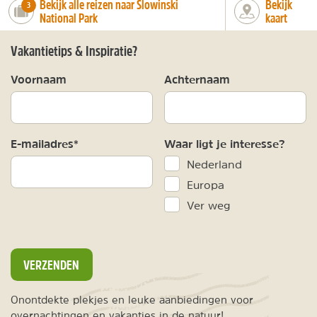
Bekijk alle reizen naar Slowinski
Bekijk
number_of_trips:
3
National Park
kaart
Vakantietips & Inspiratie?
Voornaam
Achternaam
E-mailadres*
Waar ligt je interesse?
Nederland
Europa
Ver weg
VERZENDEN
Onontdekte plekjes en leuke aanbiedingen voor
overnachtingen en vakanties in de natuur!