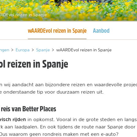
RDEvol reizen in Spanje
Huidige pagina
wAARDEvol reizen in Spanje
Aanbod
ngen
>
Europa
>
Spanje
>
wAARDEvol reizen in Spanje
 reizen in Spanje
 wij aandacht aan bijzondere reizen en waardevolle proje
e onderstaande tip voor duurzaam reizen uit.
reis van Better Places
risch rijden
in opkomst. Vooral in de grote steden en langs 
 aan laadpalen. En ook tijdens de route naar Spanje door F
 Dus waarom geen rondreis maken met een e-auto?