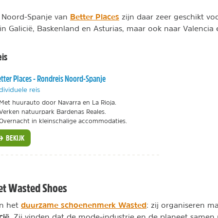
Better Places
n Noord-Spanje van
zijn daar zeer geschikt voo
in Galicië, Baskenland en Asturias, maar ook naar Valencia 
is
tter Places - Rondreis Noord-Spanje
dividuele reis
Met huurauto door Navarra en La Rioja.
Verken natuurpark Bardenas Reales.
Overnacht in kleinschalige accommodaties.
BEKIJK
met Wasted Shoes
duurzame schoenenmerk Wasted
an het
: zij organiseren m
cië
. Zij vinden dat de mode-industrie en de planeet same