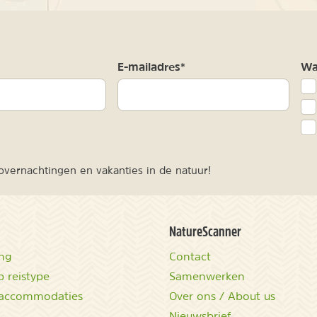
m
E-mailadres*
Waa
vernachtingen en vakanties in de natuur!
NatureScanner
ing
Contact
 reistype
Samenwerken
accommodaties
Over ons / About us
Nieuwsbrief