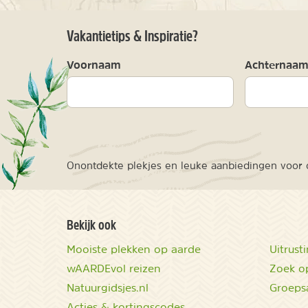
Vakantietips & Inspiratie?
Voornaam
Achternaa
Onontdekte plekjes en leuke aanbiedingen voor o
Bekijk ook
Mooiste plekken op aarde
Uitrust
wAARDEvol reizen
Zoek op
Natuurgidsjes.nl
Groeps
Acties & kortingscodes