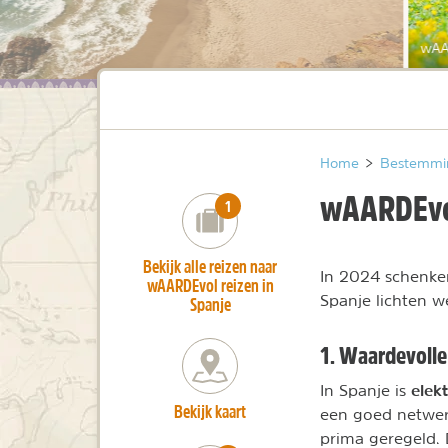
wAA
Home
>
Bestemmi
wAARDEvol
number_of_trips:
1
Bekijk alle reizen naar
In 2024 schenken
wAARDEvol reizen in
Spanje lichten w
Spanje
1. Waardevolle 
elekt
In Spanje is
Bekijk kaart
een goed netwerk
prima geregeld.