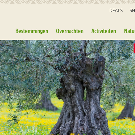
DEALS
S
Bestemmingen
Overnachten
Activiteiten
Natu