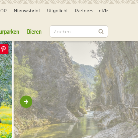
HOP
Nieuwsbrief
Uitgelicht
Partners
nl
/
fr
Zoeken
urparken
Dieren
Zoeken
Volgende