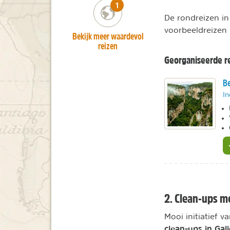
number_of_trips:
1
De rondreizen i
voorbeeldreizen 
Bekijk meer waardevol
reizen
Georganiseerde re
Be
In
2. Clean-ups 
Mooi initiatief v
clean-ups in Gali