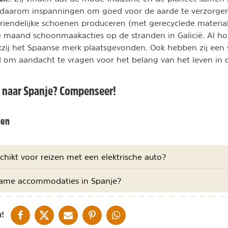
 daarom inspanningen om goed voor de aarde te verzorgen.
riendelijke schoenen produceren (met gerecyclede material
de maand schoonmaakacties op de stranden in Galicië. Al h
zij het Spaanse merk plaatsgevonden. Ook hebben zij ee
 om aandacht te vragen voor het belang van het leven in 
en naar Spanje? Compenseer!
gen
schikt voor reizen met een elektrische auto?
rzame accommodaties in Spanje?
DELEN OP FACEBOOK
DELEN OP X
DELEN VIA DE MAIL
DELEN OP PINTEREST
DELEN OP WHATSAPP
!