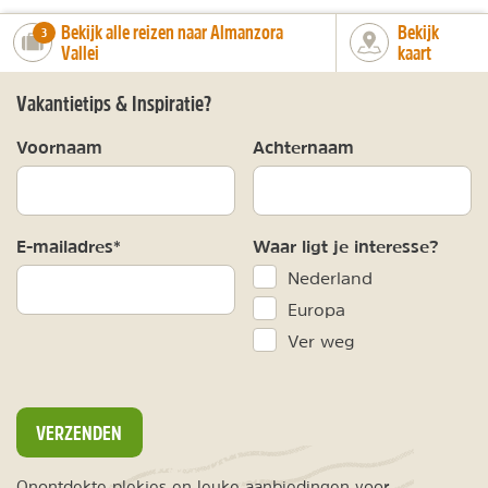
Bekijk alle reizen naar Almanzora
Bekijk
number_of_trips:
3
Vallei
kaart
Vakantietips & Inspiratie?
Voornaam
Achternaam
E-mailadres*
Waar ligt je interesse?
Nederland
Europa
Ver weg
VERZENDEN
Onontdekte plekjes en leuke aanbiedingen voor