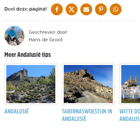
DELEN OP FACEBOOK
DELEN OP X
DELEN VIA DE MAIL
DELEN OP PINTEREST
DELEN OP WH
Deel deze pagina!
Geschreven door
Hans de Groot
Meer Andalusië tips
ANDALUSIË
TABERNASWOESTIJN IN
WITTE D
ANDALUSIË
ANDALUS