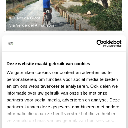
© Hans de Groot
Via Verde del Almanzora
De groene weg laat je kennis maken met het enorm
gevarieerde landschap. Stroomopwaarts volgen de
contrasten elkaar snel op; amandelbloesem,
sinaasappelbomen, prachtige vergezichten met af en
Deze website maakt gebruik van cookies
toe oude spoortunnels en stationnetjes.
We gebruiken cookies om content en advertenties te
personaliseren, om functies voor social media te bieden
Natuurlijk passeer je op deze route ook een aantal
en om ons websiteverkeer te analyseren. Ook delen we
Olula
prachtige witte dorpen, zoals
met het museum
informatie over uw gebruik van onze site met onze
Casa Ibáñez, bekend van het "Witte marmeren hoofd"
partners voor social media, adverteren en analyse. Deze
Macael
en Macael.
is letterlijk het marmeren hart van
partners kunnen deze gegevens combineren met andere
Spanje, alles maar dan ook álles in het dorpje is er van
informatie die u aan ze heeft verstrekt of die ze hebben
wit marmer gemaakt!
verzameld op basis van uw gebruik van hun services.