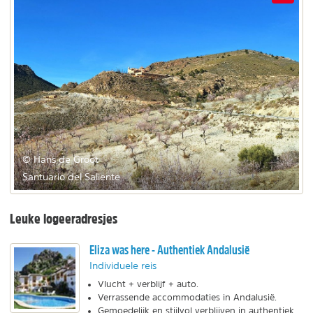
© Hans de Groot
Santuario del Saliente
Leuke logeeradresjes
Eliza was here - Authentiek Andalusië
Individuele reis
Vlucht + verblijf + auto.
Verrassende accommodaties in Andalusië.
Gemoedelijk en stijlvol verblijven in authentiek