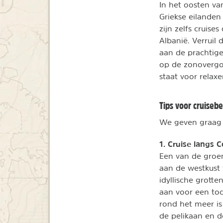
In het oosten van
Griekse eilanden 
zijn zelfs cruis
Albanië. Verruil
aan de prachtig
op de zonovergot
staat voor relax
Tips voor cruiseb
We geven graag 
1. Cruise langs C
Een van de groen
aan de westkust 
idyllische grott
aan voor een toc
rond het meer is
de pelikaan en d