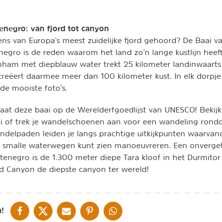
enegro: van fjord tot canyon
ens van Europa’s meest zuidelijke fjord gehoord? De Baai va
egro is de reden waarom het land zo’n lange kustlijn heeft
nham met diepblauw water trekt 25 kilometer landinwaarts
eëert daarmee meer dan 100 kilometer kust. In elk dorpje
 de mooiste foto's.
staat deze baai op de Werelderfgoedlijst van UNESCO! Bekij
ai of trek je wandelschoenen aan voor een wandeling rond
delpaden leiden je langs prachtige uitkijkpunten waarvan
 smalle waterwegen kunt zien manoeuvreren. Een onvergete
tenegro is de 1.300 meter diepe Tara kloof in het Durmitor 
nd Canyon de diepste canyon ter wereld!
DELEN OP FACEBOOK
DELEN OP X
DELEN VIA DE MAIL
DELEN OP PINTEREST
DELEN OP WHATSAPP
!