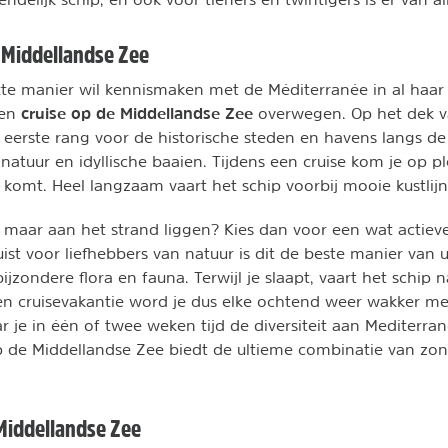
 Middellandse Zee
te manier wil kennismaken met de Méditerranée in al haar
cruise op de Middellandse Zee
een
overwegen. Op het dek 
je eerste rang voor de historische steden en havens langs d
 natuur en idyllische baaien. Tijdens een cruise kom je op p
 komt. Heel langzaam vaart het schip voorbij mooie kustlijn
en maar aan het strand liggen? Kies dan voor een wat actiev
uist voor liefhebbers van natuur is dit de beste manier van u
ijzondere flora en fauna. Terwijl je slaapt, vaart het schip
en cruisevakantie word je dus elke ochtend weer wakker m
ar je in één of twee weken tijd de diversiteit aan Mediterra
p de Middellandse Zee biedt de ultieme combinatie van zon,
Middellandse Zee