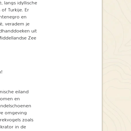
 langs idyllische
of Turkije. Er
ontenegro en
ië, veradem je
adhanddoeken uit
Middellandse Zee
n!
nische eiland
sbomen en
wandelschoenen
 De omgeving
rekvogels zoals
krator in de