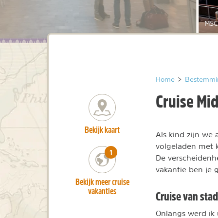
MSC 
Home
>
Bestemmi
Cruise Mi
Bekijk kaart
Als kind zijn we
volgeladen met k
number_of_trips:
1
De verscheidenhe
vakantie ben je
Bekijk meer cruise
vakanties
Cruise van stad
Onlangs werd ik