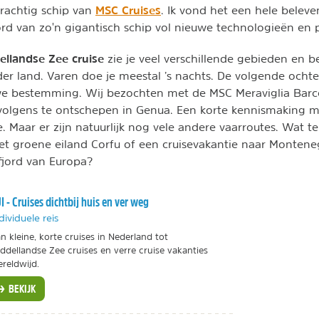
MSC Cruises
prachtig schip van
. Ik vond het een hele belev
rd van zo'n gigantisch schip vol nieuwe technologieën en p
ellandse Zee cruise
zie je veel verschillende gebieden en b
der land. Varen doe je meestal ’s nachts. De volgende ochte
we bestemming. Wij bezochten met de MSC Meraviglia Barc
volgens te ontschepen in Genua. Een korte kennismaking m
. Maar er zijn natuurlijk nog vele andere vaarroutes. Wat 
et groene eiland Corfu of een cruisevakantie naar Monten
 fjord van Europa?
I - Cruises dichtbij huis en ver weg
dividuele reis
n kleine, korte cruises in Nederland tot
ddellandse Zee cruises en verre cruise vakanties
reldwijd.
BEKIJK