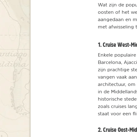
Wat zijn de popu
oosten of het w
aangedaan en men
met afwisseling 
1. Cruise West-Mi
Enkele populaire
Barcelona, Ajacc
zijn prachtige s
vangen vaak aan
architectuur, om
in de Middellands
historische stede
zoals cruises la
staat voor een fl
2. Cruise Oost-Mi