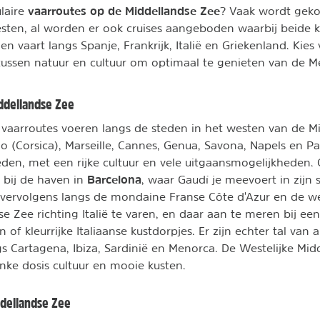
vaarroutes op de Middellandse Zee
laire
? Vaak wordt geko
esten, al worden er ook cruises aangeboden waarbij beide
 vaart langs Spanje, Frankrijk, Italië en Griekenland. Kies 
tussen natuur en cultuur om optimaal te genieten van de M
ddellandse Zee
 vaarroutes voeren langs de steden in het westen van de M
io (Corsica), Marseille, Cannes, Genua, Savona, Napels en P
teden, met een rijke cultuur en vele uitgaansmogelijkheden. 
Barcelona
 bij de haven in
, waar Gaudí je meevoert in zijn 
 vervolgens langs de mondaine Franse Côte d'Azur en de we
e Zee richting Italië te varen, en daar aan te meren bij ee
n of kleurrijke Italiaanse kustdorpjes. Er zijn echter tal van 
ngs Cartagena, Ibiza, Sardinië en Menorca. De Westelijke Mi
inke dosis cultuur en mooie kusten.
ddellandse Zee