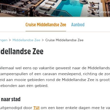
Meraviglia
© Naturesca
Huidige pagina
Cruise Middellandse Zee
Aanbod
ngen
>
Middellandse Zee
>
Cruise Middellandse Zee
ddellandse Zee
 allemaal wel eens op vakantie geweest naar de Middelland
ampeerspullen of een caravan meeslepend, richting de zon
id aan mooie gebieden rond de Middellandse Zee is groot 
 gebonden aan één gebied.
 naar stad
TUI
 uitgenodigd door
om een keer enkele dagen mee te va