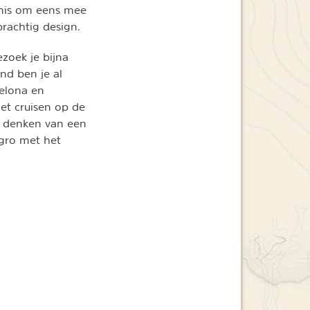
enis om eens mee
rachtig design.
ezoek je bijna
nd ben je al
elona en
et cruisen op de
te denken van een
egro met het