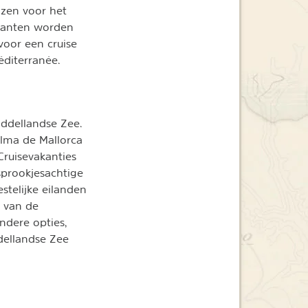
zen voor het
 kanten worden
voor een cruise
éditerranée.
iddellandse Zee.
alma de Mallorca
Cruisevakanties
sprookjesachtige
stelijke eilanden
n van de
andere opties,
ddellandse Zee