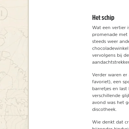
Het schip
Wat een vertier 
promenade met e
steeds weer ande
chocoladewinkel 
vervolgens bij de
aandachtstrekker
Verder waren er 
favoriet), een s
barretjes en las
verschillende gli
avond was het ge
discotheek.
Wie denkt dat cru
bijzonder kindvri