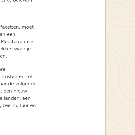
 facetten, moet
van een
e Mediterraanse
lekken waar je
en.
ere
itrusten en tot
 naar de volgende
et een nieuw
ne landen: een
 zee, cultuur en