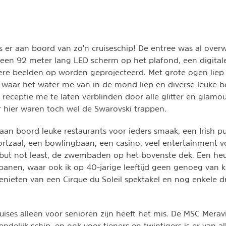
is er aan boord van zo'n cruiseschip! De entree was al over
en 92 meter lang LED scherm op het plafond, een digital
re beelden op worden geprojecteerd. Met grote ogen liep 
waar het water me van in de mond liep en diverse leuke b
 receptie me te laten verblinden door alle glitter en glamo
 hier waren toch wel de Swarovski trappen.
aan boord leuke restaurants voor ieders smaak, een Irish p
portzaal, een bowlingbaan, een casino, veel entertainment 
t but not least, de zwembaden op het bovenste dek. Een h
jbanen, waar ook ik op 40-jarige leeftijd geen genoeg van k
nieten van een Cirque du Soleil spektakel en nog enkele dr
ises alleen voor senioren zijn heeft het mis. De MSC Meravi
endelijk schip, en ook voor tieners en twintigers is er van al