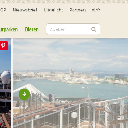
HOP
Nieuwsbrief
Uitgelicht
Partners
nl
/
fr
Zoeken
urparken
Dieren
Zoeken
Volgende