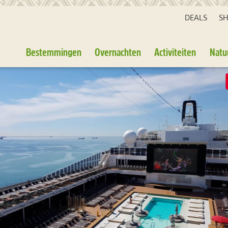
DEALS
S
Bestemmingen
Overnachten
Activiteiten
Natu