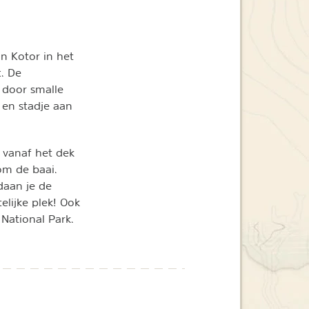
n Kotor in het
. De
 door smalle
 en stadje aan
k vanaf het dek
om de baai.
daan je de
lijke plek! Ook
National Park.