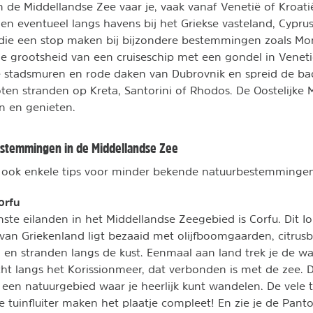
 de Middellandse Zee vaar je, vaak vanaf Venetië of Kroatië,
en eventueel langs havens bij het Griekse vasteland, Cyprus 
es die een stop maken bij bijzondere bestemmingen zoals M
 de grootsheid van een cruiseschip met een gondel in Venet
e stadsmuren en rode daken van Dubrovnik en spreid de b
en stranden op Kreta, Santorini of Rhodos. De Oostelijke 
en en genieten.
estemmingen in de Middellandse Zee
ook enkele tips voor minder bekende natuurbestemminge
orfu
ste eilanden in het Middellandse Zeegebied is Corfu. Dit Io
van Griekenland ligt bezaaid met olijfboomgaarden, citru
en en stranden langs de kust. Eenmaal aan land trek je de 
ht langs het Korissionmeer, dat verbonden is met de zee.
 een natuurgebied waar je heerlijk kunt wandelen. De vele t
e tuinfluiter maken het plaatje compleet! En zie je de Panto