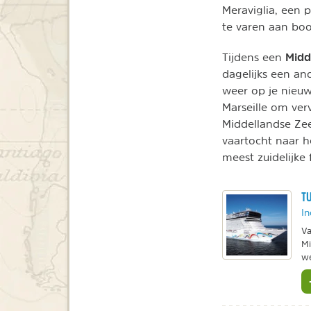
Meraviglia, een 
te varen aan boo
Midd
Tijdens een
dagelijks een an
weer op je nieu
Marseille om ver
Middellandse Zee
vaartocht naar h
meest zuidelijke
TU
In
Va
Mi
we