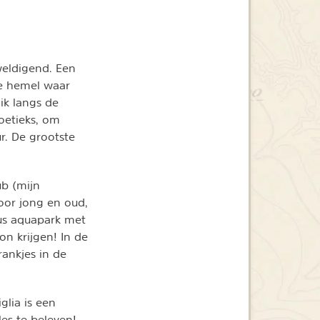
weldigend. Een
e hemel waar
ik langs de
oetieks, om
ur. De grootste
ub (mijn
voor jong en oud,
eus aquapark met
on krijgen! In de
ankjes in de
glia is een
les te beleven!