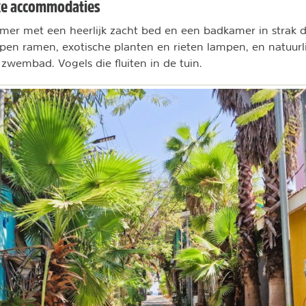
eke accommodaties
amer met een heerlijk zacht bed en een badkamer in strak 
pen ramen, exotische planten en rieten lampen, en natuurlij
zwembad. Vogels die fluiten in de tuin.