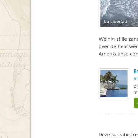
La Libertad
Weinig stille zan
over de hele wer
Amerikaanse con
Bo
In
Di
me
Deze surfvibe tre