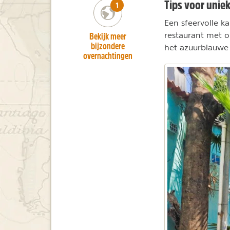
Tips voor uni
number_of_trips:
1
Een sfeervolle k
Bekijk meer
restaurant met o
bijzondere
het azuurblauwe 
overnachtingen