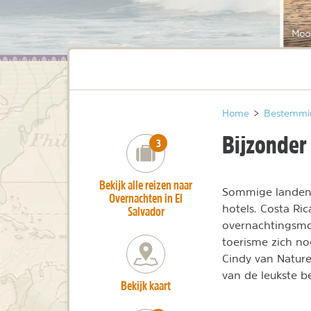
Mooi
Home
>
Bestemmi
Bijzonder 
number_of_trips:
3
Bekijk alle reizen naar
Sommige landen 
Overnachten in El
hotels. Costa Ri
Salvador
overnachtingsmog
toerisme zich nog
Cindy van Nature
van de leukste 
Bekijk kaart