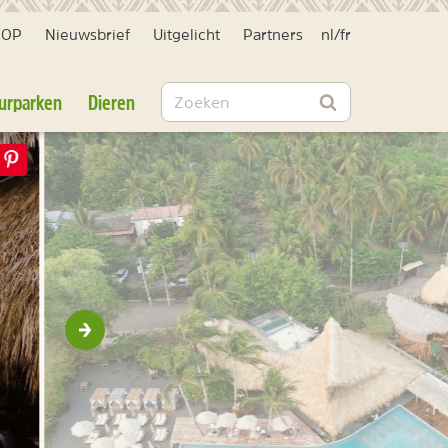
HOP
Nieuwsbrief
Uitgelicht
Partners
nl
/
fr
Zoeken
urparken
Dieren
Zoeken
Volgende