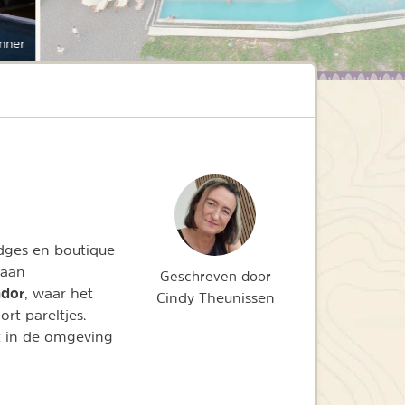
nner
dges en boutique
 aan
Geschreven door
ador
, waar het
Cindy Theunissen
rt pareltjes.
t in de omgeving