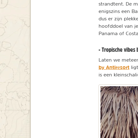
strandtent. De m
enigszins een Ba
dus er zijn plek
hoofddoel van je
Panama of Costa
- Tropische vibes 
Laten we meteen
by Antiresort
lig
is een kleinscha