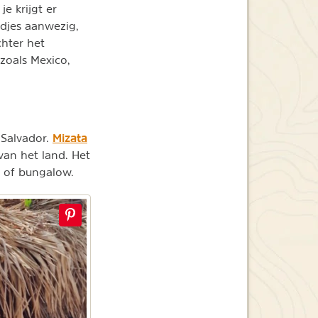
e krijgt er
ndjes aanwezig,
chter het
zoals Mexico,
Mizata
 Salvador.
 van het land. Het
t of bungalow.