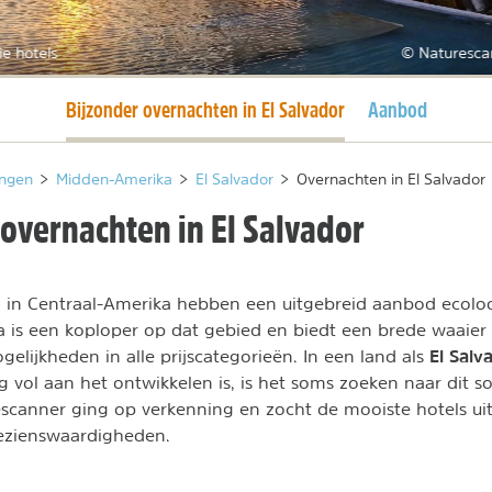
e hotels
© Naturesca
Huidige pagina
Bijzonder overnachten in El Salvador
Aanbod
ngen
>
Midden-Amerika
>
El Salvador
>
Overnachten in El Salvador
overnachten in El Salvador
in Centraal-Amerika hebben een uitgebreid aanbod ecolo
ca is een koploper op dat gebied en biedt een brede waaier
El Salv
elijkheden in alle prijscategorieën. In een land als
 vol aan het ontwikkelen is, is het soms zoeken naar dit soo
scanner ging op verkenning en zocht de mooiste hotels ui
bezienswaardigheden.