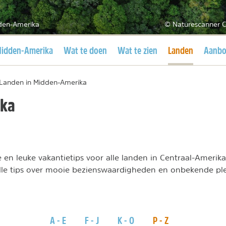
den-Amerika
© Naturescanner C
uidige pagina
Huidige pagina
idden-Amerika
Wat te doen
Wat te zien
Landen
Aanb
Landen in Midden-Amerika
ika
ie en leuke vakantietips voor alle landen in Centraal-Amerika
alle tips over mooie bezienswaardigheden en onbekende pl
A - E
F - J
K - O
P - Z