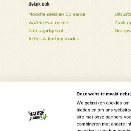
Bekijk ook
Mooiste plekken op aarde
Uitrust
wAARDEvol reizen
Zoek op
Natuurgidsjes.nl
Groeps
Acties & kortingscodes
Deze website maakt gebru
We gebruiken cookies om c
Parel in de Caraïben
bieden en om ons websitev
site met onze partners vo
Ontdek ongerepte natuur op Saba!
combineren met andere inf
Tropisch Nederland in het klein!
uw gebruik van hun servic