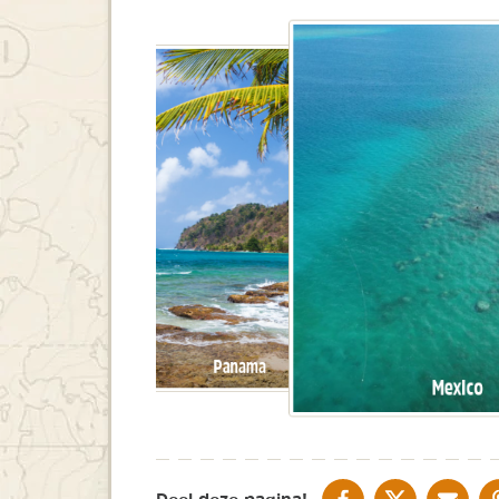
Guatemala
Panama
Mexico
DELEN OP FACEBOOK
DELEN OP X
DELEN V
Deel deze pagina!