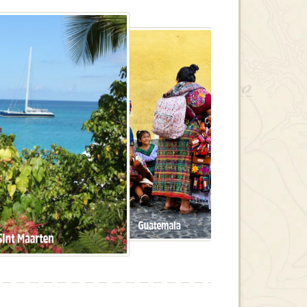
Panama
Guatemala
Sint Maarten