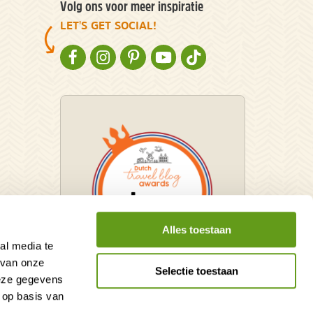
Volg ons voor meer inspiratie
LET'S GET SOCIAL!
NATURESCANNER OP FACEBOOK
NATURESCANNER OP INSTAGRAM
NATURESCANNER OP PINTEREST
NATURESCANNER OP YOUTUBE
NATURESCANNER OP TIKT
Alles toestaan
al media te
 van onze
Selectie toestaan
deze gegevens
Winnaar Dutch Travel Blog
 op basis van
Awards