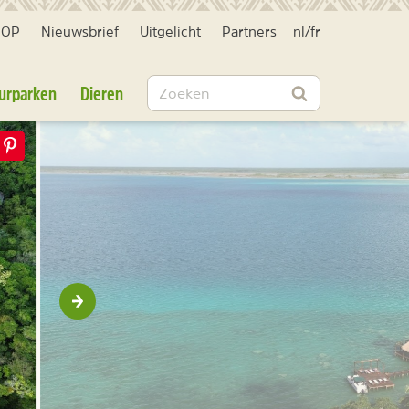
HOP
Nieuwsbrief
Uitgelicht
Partners
nl
/
fr
Zoeken
urparken
Dieren
Zoeken
Volgende