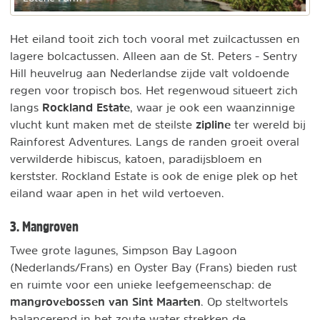
Het eiland tooit zich toch vooral met zuilcactussen en
lagere bolcactussen. Alleen aan de St. Peters - Sentry
Hill heuvelrug aan Nederlandse zijde valt voldoende
regen voor tropisch bos. Het regenwoud situeert zich
Rockland Estate
langs
, waar je ook een waanzinnige
zipline
vlucht kunt maken met de steilste
ter wereld bij
Rainforest Adventures. Langs de randen groeit overal
verwilderde hibiscus, katoen, paradijsbloem en
kerstster. Rockland Estate is ook de enige plek op het
eiland waar apen in het wild vertoeven.
3. Mangroven
Twee grote lagunes, Simpson Bay Lagoon
(Nederlands/Frans) en Oyster Bay (Frans) bieden rust
en ruimte voor een unieke leefgemeenschap: de
mangrovebossen van Sint Maarten
. Op steltwortels
balancerend in het zoute water strekken de