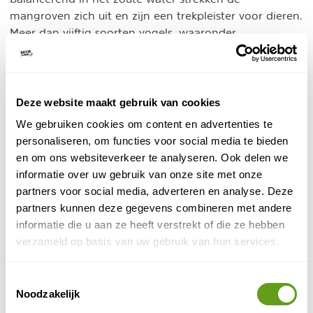
mangroven zich uit en zijn een trekpleister voor dieren.
Meer dan vijftig soorten vogels, waaronder
Amerikaanse kleine zilverreigers, vinden hier voedsel
en nestgelegenheid. Onzichtbaar is een uitgestrekte
kraamkamer voor vis en krab waar o.a. geïmporteerde
wasberen en mangoesten dol op zijn.
Deze website maakt gebruik van cookies
We gebruiken cookies om content en advertenties te
personaliseren, om functies voor social media te bieden
en om ons websiteverkeer te analyseren. Ook delen we
informatie over uw gebruik van onze site met onze
partners voor social media, adverteren en analyse. Deze
partners kunnen deze gegevens combineren met andere
informatie die u aan ze heeft verstrekt of die ze hebben
verzameld op basis van uw gebruik van hun services.
Toestemmingsselectie
Noodzakelijk
Amerikaanse steltkluut