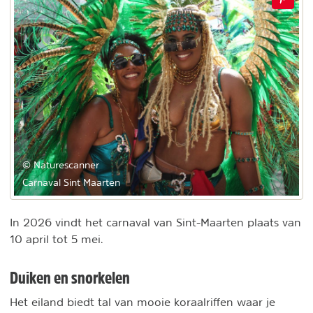
© Naturescanner
Carnaval Sint Maarten
In 2026 vindt het carnaval van Sint-Maarten plaats van
10 april tot 5 mei.
Duiken en snorkelen
Het eiland biedt tal van mooie koraalriffen waar je