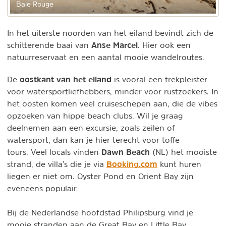
Baie Rouge
In het uiterste noorden van het eiland bevindt zich de
Anse Marcel
schitterende baai van
. Hier ook een
natuurreservaat en een aantal mooie wandelroutes.
oostkant van het eiland
De
is vooral een trekpleister
voor watersportliefhebbers, minder voor rustzoekers. In
het oosten komen veel cruiseschepen aan, die de vibes
opzoeken van hippe beach clubs. Wil je graag
deelnemen aan een excursie, zoals zeilen of
watersport, dan kan je hier terecht voor toffe
Dawn Beach
tours. Veel locals vinden
(NL) het mooiste
Booking.com
strand, de villa's die je via
kunt huren
liegen er niet om. Oyster Pond en Orient Bay zijn
eveneens populair.
Bij de Nederlandse hoofdstad Philipsburg vind je
mooie stranden aan de Great Bay en Little Bay