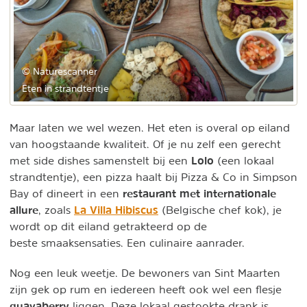
© Naturescanner
Eten in strandtentje
Maar laten we wel wezen. Het eten is overal op eiland
van hoogstaande kwaliteit. Of je nu zelf een gerecht
Lolo
met side dishes samenstelt bij een
(een lokaal
strandtentje), een pizza haalt bij Pizza & Co in Simpson
restaurant met internationale
Bay of dineert in een
allure
La Villa Hibiscus
, zoals
(Belgische chef kok), je
wordt op dit eiland getrakteerd op de
beste smaaksensaties. Een culinaire aanrader.
Nog een leuk weetje. De bewoners van Sint Maarten
zijn gek op rum en iedereen heeft ook wel een flesje
guavaberry
liggen. Deze lokaal gestookte drank is