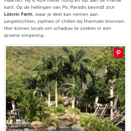
Maarten. Hij is 424 meter hoog en ligt aan de Franse
kant. Op de hellingen van Pic Paradis bevindt zich
Loterie Farm
, waar je deel kan nemen aan
jungletochten, ziplines of chillen bij thermale bronnen.
Hier komen locals om schaduw te zoeken in een
groene omgeving.
© Naturescanner
Loterie Farm