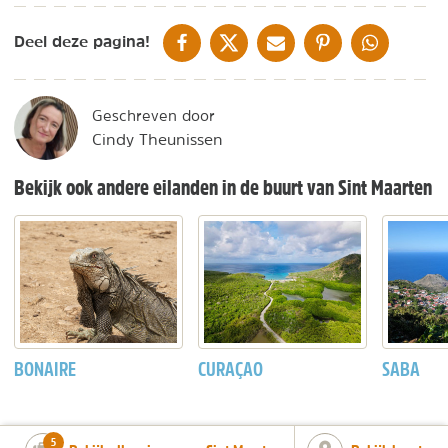
DELEN OP FACEBOOK
DELEN OP X
DELEN VIA DE MAIL
DELEN OP PINTEREST
DELEN OP WH
Deel deze pagina!
Geschreven door
Cindy Theunissen
Bekijk ook andere eilanden in de buurt van Sint Maarten
BONAIRE
CURAÇAO
SABA
number_of_trips:
5