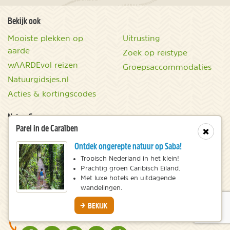
Bekijk ook
Mooiste plekken op
Uitrusting
aarde
Zoek op reistype
wAARDEvol reizen
Groepsaccommodaties
Natuurgidsjes.nl
Acties & kortingscodes
NatureScanner
Parel in de Caraïben
Contact
Sluit
Ontdek ongerepte natuur op Saba!
Samenwerken
Tropisch Nederland in het klein!
Over ons / About us
Prachtig groen Caribisch Eiland.
Nieuwsbrief
Met luxe hotels en uitdagende
wandelingen.
Volg ons voor meer inspiratie
BEKIJK
LET'S GET SOCIAL!