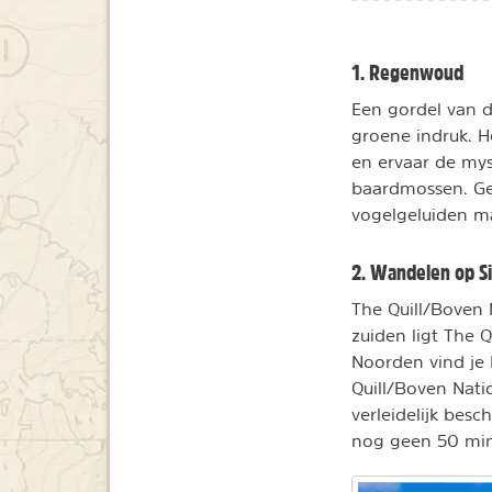
1. Regenwoud
Een gordel van 
groene indruk. 
en ervaar de my
baardmossen. Gef
vogelgeluiden ma
2. Wandelen op Si
The Quill/Boven N
zuiden ligt The Q
Noorden vind je 
Quill/Boven Nati
verleidelijk bes
nog geen 50 min