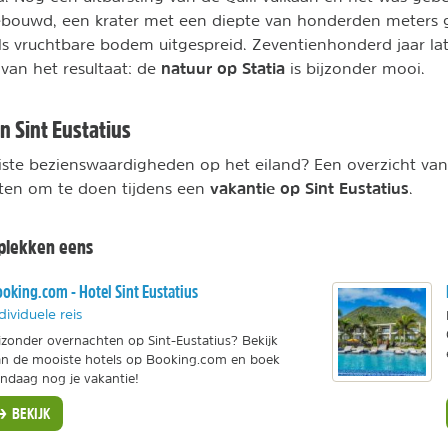
bouwd, een krater met een diepte van honderden meters
ls vruchtbare bodem uitgespreid. Zeventienhonderd jaar l
natuur op Statia
van het resultaat: de
is bijzonder mooi.
n Sint Eustatius
iste bezienswaardigheden op het eiland? Een overzicht va
vakantie op Sint Eustatius
eiten om te doen tijdens een
.
pplekken eens
oking.com - Hotel Sint Eustatius
dividuele reis
jzonder overnachten op Sint-Eustatius? Bekijk
n de mooiste hotels op Booking.com en boek
ndaag nog je vakantie!
BEKIJK