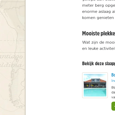
meter berg opge
enorme aslaag a
komen genieten 
Mooiste plekke
Wat zijn de moo
en leuke activit
Bekijk deze slaa
Bo
In
Bi
da
va