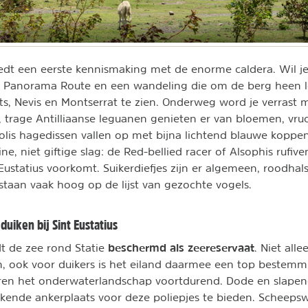
edt een eerste kennismaking met de enorme caldera. Wil je
, Panorama Route en een wandeling die om de berg heen l
tts, Nevis en Montserrat te zien. Onderweg word je verrast m
e, trage Antilliaanse leguanen genieten er van bloemen, vru
lis hagedissen vallen op met bijna lichtend blauwe koppen.
ne, niet giftige slag: de Red-bellied racer of Alsophis rufiven
Eustatius voorkomt. Suikerdiefjes zijn er algemeen, roodhal
 staan vaak hoog op de lijst van gezochte vogels.
duiken bij Sint Eustatius
beschermd als zeereservaat
t de zee rond Statie
. Niet all
an, ook voor duikers is het eiland daarmee een top bestem
ren het onderwaterlandschap voortdurend. Dode en slapen
tekende ankerplaats voor deze poliepjes te bieden. Scheeps