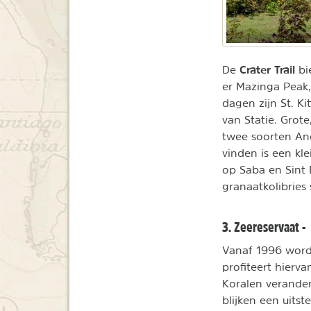
Crater Trail
De
bi
er Mazinga Peak
dagen zijn St. Ki
van Statie. Grot
twee soorten Ano
vinden is een klei
op Saba en Sint 
granaatkolibries
3. Zeereservaat - 
Vanaf 1996 word
profiteert hierv
Koralen verande
blijken een uits