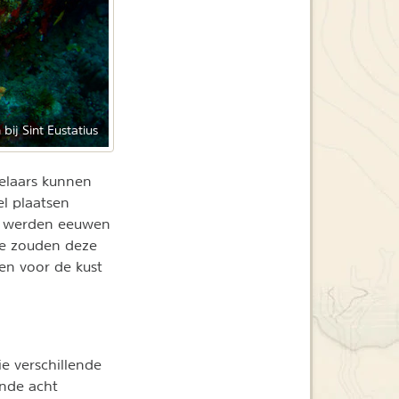
bij Sint Eustatius
kelaars kunnen
el plaatsen
en werden eeuwen
de zouden deze
len voor de kust
e verschillende
nde acht