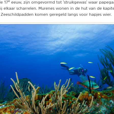
e
e 17
eeuw, zijn omgevormd tot 'struikgewas' waar papega
bij elkaar scharrelen. Murenes wonen in de hut van de kapit
 Zeeschildpadden komen geregeld langs voor hapjes wier.