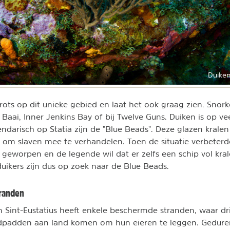
Duiken 
 trots op dit unieke gebied en laat het ook graag zien. Snor
 Baai, Inner Jenkins Bay of bij Twelve Guns. Duiken is op ve
ndarisch op Statia zijn de "Blue Beads". Deze glazen kral
 om slaven mee te verhandelen. Toen de situatie verbeter
n geworpen en de legende wil dat er zelfs een schip vol kra
duikers zijn dus op zoek naar de Blue Beads.
tranden
 Sint-Eustatius heeft enkele beschermde stranden, waar dri
ldpadden aan land komen om hun eieren te leggen. Gedure