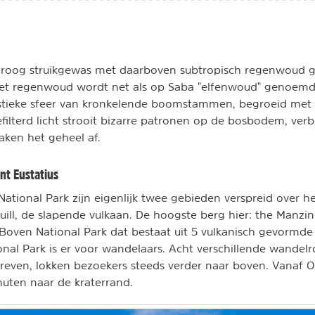
droog struikgewas met daarboven subtropisch regenwoud ge
Het regenwoud wordt net als op Saba "elfenwoud" genoemd
stieke sfeer van kronkelende boomstammen, begroeid met
ilterd licht strooit bizarre patronen op de bosbodem, ver
ken het geheel af.
nt Eustatius
ational Park zijn eigenlijk twee gebieden verspreid over het
uill, de slapende vulkaan. De hoogste berg hier: the Manzin
Boven National Park dat bestaat uit 5 vulkanisch gevormde
onal Park is er voor wandelaars. Acht verschillende wandelr
chreven, lokken bezoekers steeds verder naar boven. Vanaf O
uten naar de kraterrand.