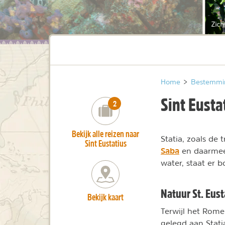
Zich
Home
>
Bestemmi
Sint Eusta
number_of_trips:
2
Bekijk alle reizen naar
Statia, zoals de
Sint Eustatius
Saba
en daarmee 
water, staat er b
Natuur St. Eust
Bekijk kaart
Terwijl het Rome
gelegd aan Stati