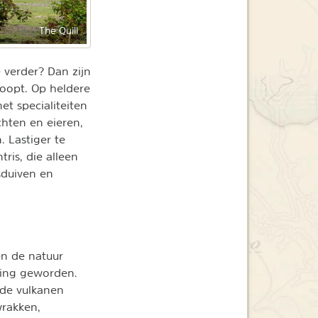
The Quill
 verder? Dan zijn
oopt. Op heldere
et specialiteiten
chten en eieren,
 Lastiger te
tris, die alleen
sduiven en
een de natuur
ming geworden.
de vulkanen
wrakken,