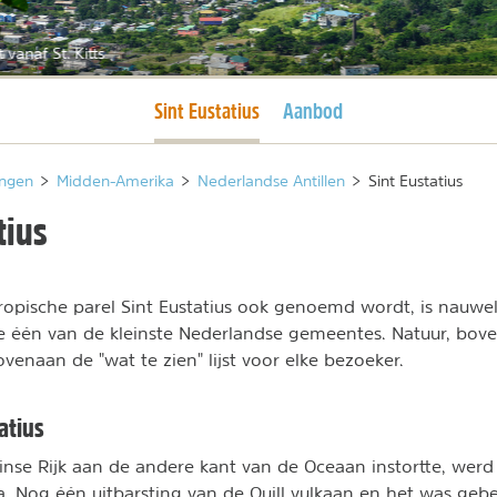
t vanaf St. Kitts
Huidige pagina
Sint Eustatius
Aanbod
ngen
>
Midden-Amerika
>
Nederlandse Antillen
>
Sint Eustatius
tius
 tropische parel Sint Eustatius ook genoemd wordt, is nauwel
één van de kleinste Nederlandse gemeentes. Natuur, bov
ovenaan de "wat te zien" lijst voor elke bezoeker.
atius
inse Rijk aan de andere kant van de Oceaan instortte, werd
a. Nog één uitbarsting van de Quill vulkaan en het was ge