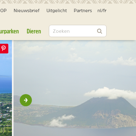
HOP
Nieuwsbrief
Uitgelicht
Partners
nl
/
fr
Zoeken
urparken
Dieren
Zoeken
Volgende